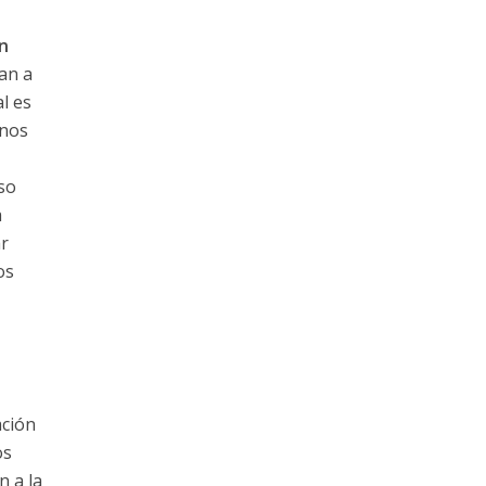
n
van a
l es
 nos
so
a
r
os
ación
os
n a la