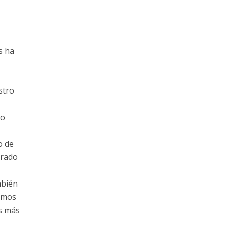
s ha
stro
to
o de
brado
mbién
imos
s más