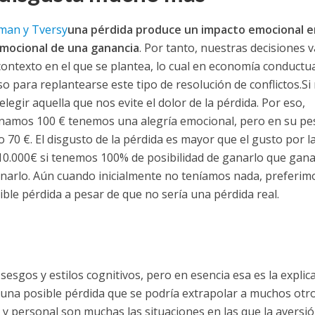
man y Tversy
una pérdida produce un impacto emocional e
emocional de una ganancia
. Por tanto, nuestras decisiones 
contexto en el que se plantea, lo cual en economía conductua
o para replantearse este tipo de resolución de conflictos.
Si
gir aquella que nos evite el dolor de la pérdida. Por eso,
namos 100 € tenemos una alegría emocional, pero en su pe
70 €. El disgusto de la pérdida es mayor que el gusto por l
0.000€ si tenemos 100% de posibilidad de ganarlo que gana
anarlo. Aún cuando inicialmente no teníamos nada, preferim
ble pérdida a pesar de que no sería una pérdida real.
esgos y estilos cognitivos, pero en esencia esa es la explic
 una posible pérdida que se podría extrapolar a muchos otr
 y personal son muchas las situaciones en las que la aversió