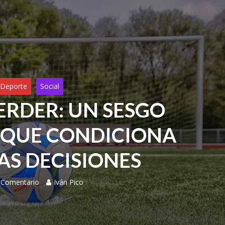
Deporte
Social
ERDER: UN SESGO
 QUE CONDICIONA
AS DECISIONES
 Comentario
Iván Pico