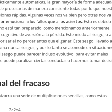
rácticamente automáticas, la gran mayoría de forma adecuad
de procesarlas de manera consciente todas por lo que nues
isiones rápidas. Algunas veces nos va bien pero otras nos va 
r emocional a los fallos que a los aciertos
. Esto es debido
ia, no está tan preparado, como mencionamos anteriormente,
 cognitivo de aversión a la pérdida.
Este miedo al riesgo, o a 
orizar el no perder antes que el ganar. Este sesgo, llevado a
a nunca riesgos, y por lo tanto se acomode en situacione
l sesgo puede parecer incluso evolutivo, para evitar males
e puede paralizar ciertas conductas o hacernos tomar decis
al del fracaso
izarra una serie de multiplicaciones sencillas, como estas:
2×2=4