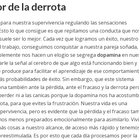
or de la derrota
 para nuestra supervivencia regulando las sensaciones
. Esto lo que consigue es que repitamos una conducta que no
suele ser lo mejor.
Cada vez que logramos un éxito, nuestro
l trabajo, conseguimos conquistar a nuestra pareja soñada,
lemente nos hacen un elogio se segrega
dopamina
en nue
arle la señal al cerebro de que algo está funcionando bien y
e produce para facilitar el aprendizaje de ese comportamien
ás probabilidades de éxito.
Sin embargo, que este sistema
na también ante la pérdida, ante el fracaso y la derrota per
erder ni a las canicas porque la dopamina nos ha acostum
rota, para que evites la frustración.
Nuestra vida es una
pervivencia, pero es evidente que la pérdida y el fracaso ta
amos menos preparados emocionalmente para asimilarlo. Viv
más cosas a nuestro alcance, de acceso más rápido y tenemo
obreestimulada. Es por esto que cada día procesamos peor la