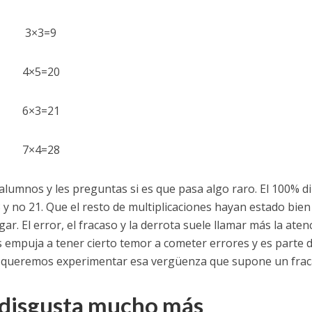
3×3=9
4×5=20
6×3=21
7×4=28
umnos y les preguntas si es que pasa algo raro. El 100% di
y no 21. Que el resto de multiplicaciones hayan estado bien
 El error, el fracaso y la derrota suele llamar más la aten
s empuja a tener cierto temor a cometer errores y es parte d
 No queremos experimentar esa vergüenza que supone un fra
 disgusta mucho más