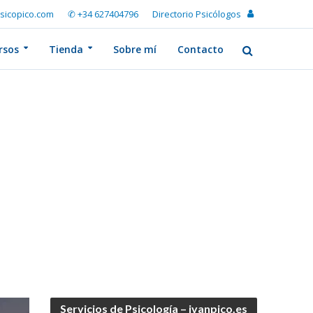
sicopico.com
✆ +34 627404796
Directorio Psicólogos
rsos
Tienda
Sobre mí
Contacto
Servicios de Psicología – ivanpico.es