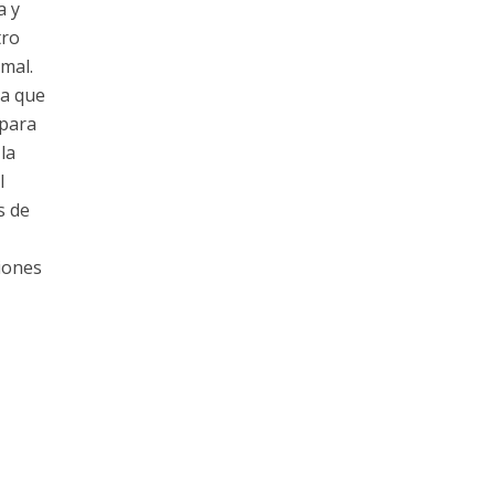
a y
tro
mal.
 a que
 para
la
l
s de
iones