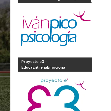
Proyecto e3 –
EducaEntrenaEmociona