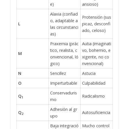
e)
ansioso)
Alaxia (confiad
Protensión (sus
o, adaptable a
L
picaz, desconfi
las circunstanci
ado, celoso)
as)
Praxernia (prác
Autia (imaginati
tico, realista, c
vo, bohemio, e
M
onvencional, ló
xigente, no co
gico)
nvencional)
N
Sencillez
Astucia
O
Imperturbable
Culpabilidad
Conservaduris
Q
Radicalismo
1
mo
Adhesión al gr
Q
Autosuficiencia
2
upo
Baja integració
Mucho control