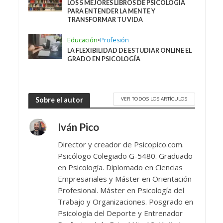
LOS 5 MEJORES LIBROS DE PSICOLOGÍA
PARA ENTENDER LA MENTE Y
TRANSFORMAR TU VIDA
Educación
•
Profesión
LA FLEXIBILIDAD DE ESTUDIAR ONLINE EL
GRADO EN PSICOLOGÍA
VER TODOS LOS ARTÍCULOS
Sobre el autor
Iván Pico
Director y creador de Psicopico.com.
Psicólogo Colegiado G-5480. Graduado
en Psicología. Diplomado en Ciencias
Empresariales y Máster en Orientación
Profesional. Máster en Psicología del
Trabajo y Organizaciones. Posgrado en
Psicología del Deporte y Entrenador