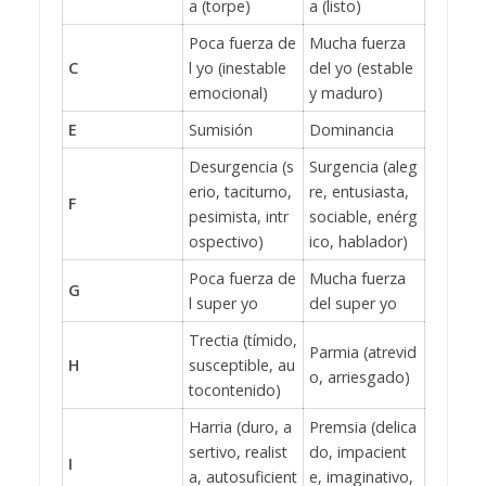
a (torpe)
a (listo)
Poca fuerza de
Mucha fuerza
C
l yo (inestable
del yo (estable
emocional)
y maduro)
E
Sumisión
Dominancia
Desurgencia (s
Surgencia (aleg
erio, taciturno,
re, entusiasta,
F
pesimista, intr
sociable, enérg
ospectivo)
ico, hablador)
Poca fuerza de
Mucha fuerza
G
l super yo
del super yo
Trectia (tímido,
Parmia (atrevid
H
susceptible, au
o, arriesgado)
tocontenido)
Harria (duro, a
Premsia (delica
sertivo, realist
do, impacient
I
a, autosuficient
e, imaginativo,