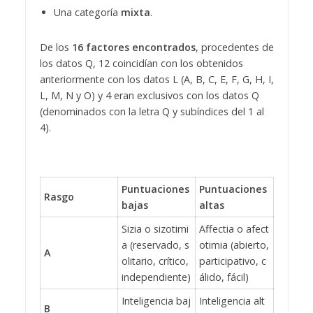
Una categoría
mixta
.
De los
16 factores encontrados
, procedentes de
los datos Q, 12 coincidían con los obtenidos
anteriormente con los datos L (A, B, C, E, F, G, H, I,
L, M, N y O) y 4 eran exclusivos con los datos Q
(denominados con la letra Q y subíndices del 1 al
4).
Puntuaciones
Puntuaciones
Rasgo
bajas
altas
Sizia o sizotimi
Affectia o afect
a (reservado, s
otimia (abierto,
A
olitario, crítico,
participativo, c
independiente)
álido, fácil)
Inteligencia baj
Inteligencia alt
B