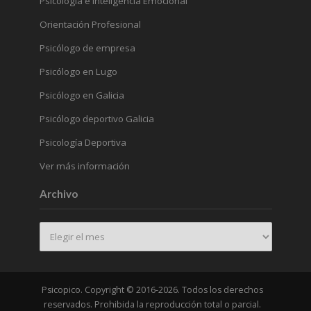
Psicología e Inteligencia Emocional
Orientación Profesional
Psicólogo de empresa
Psicólogo en Lugo
Psicólogo en Galicia
Psicólogo deportivo Galicia
Psicología Deportiva
Ver más información
Archivo
Archivo
Psicopico. Copyright © 2016-2026. Todos los derechos
reservados. Prohibida la reproducción total o parcial.