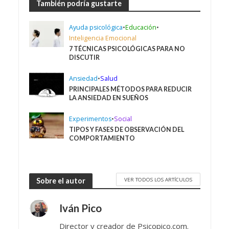
También podría gustarte
Ayuda psicológica
•
Educación
•
Inteligencia Emocional
7 TÉCNICAS PSICOLÓGICAS PARA NO
DISCUTIR
Ansiedad
•
Salud
PRINCIPALES MÉTODOS PARA REDUCIR
LA ANSIEDAD EN SUEÑOS
Experimentos
•
Social
TIPOS Y FASES DE OBSERVACIÓN DEL
COMPORTAMIENTO
VER TODOS LOS ARTÍCULOS
Sobre el autor
Iván Pico
Director y creador de Psicopico.com.