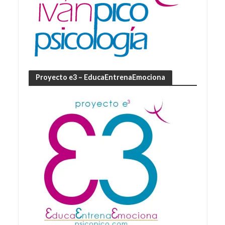
Proyecto e3 – EducaEntrenaEmociona