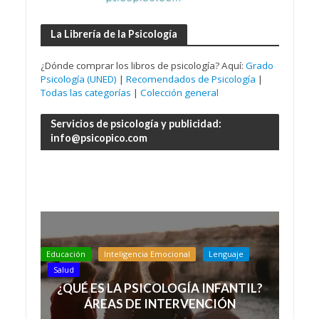
La Librería de la Psicología
¿Dónde comprar los libros de psicología? Aquí:
Grado
Psicología (UNED)
|
Recomendados de Psicología
|
Todas las categorías
|
Colección general
Servicios de psicología y publicidad:
info@psicopico.com
Educación
Inteligencia Emocional
Lenguaje
Salud
¿QUÉ ES LA PSICOLOGÍA INFANTIL?
ÁREAS DE INTERVENCIÓN