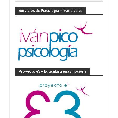
Servicios de Psicología – ivanpico.es
Proyecto e3 – EducaEntrenaEmociona