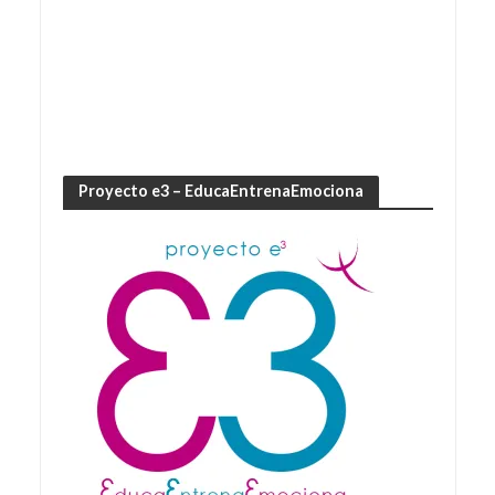
Proyecto e3 – EducaEntrenaEmociona