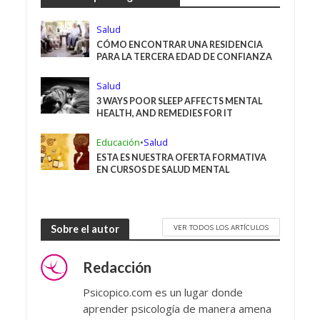
Salud
CÓMO ENCONTRAR UNA RESIDENCIA
PARA LA TERCERA EDAD DE CONFIANZA
Salud
3 WAYS POOR SLEEP AFFECTS MENTAL
HEALTH, AND REMEDIES FOR IT
Educación
•
Salud
ESTA ES NUESTRA OFERTA FORMATIVA
EN CURSOS DE SALUD MENTAL
VER TODOS LOS ARTÍCULOS
Sobre el autor
Redacción
Psicopico.com es un lugar donde
aprender psicología de manera amena