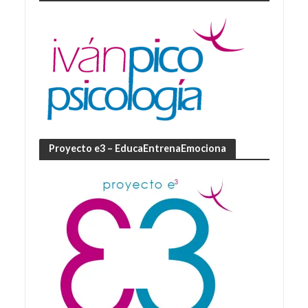
Proyecto e3 – EducaEntrenaEmociona