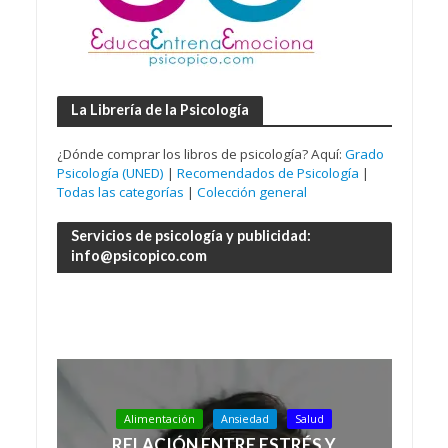
La Librería de la Psicología
¿Dónde comprar los libros de psicología? Aquí:
Grado
Psicología (UNED)
|
Recomendados de Psicología
|
Todas las categorías
|
Colección general
Servicios de psicología y publicidad:
info@psicopico.com
Alimentación
Ansiedad
Salud
RELACIÓN ENTRE ESTRÉS Y