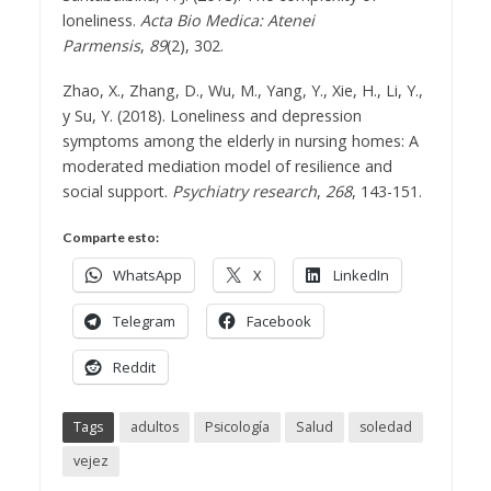
loneliness.
Acta Bio Medica: Atenei
Parmensis
,
89
(2), 302.
Zhao, X., Zhang, D., Wu, M., Yang, Y., Xie, H., Li, Y.,
y Su, Y. (2018). Loneliness and depression
symptoms among the elderly in nursing homes: A
moderated mediation model of resilience and
social support.
Psychiatry research
,
268
, 143-151.
Comparte esto:
WhatsApp
X
LinkedIn
Telegram
Facebook
Reddit
Tags
adultos
Psicología
Salud
soledad
vejez