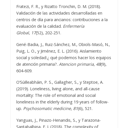
Fratezi, F. R., y Rizatto Tronchin, D. M. (2018).
Validación de las actividades desarrolladas en
centros de día para ancianos: contribuciones a la
evaluación de la calidad.
Enfermería
Global
,
17
(52), 202-251.
Gené-Badia, J., Ruiz-Sánchez, M., Obiols-Masó, N.,
Puig, L. O., y Jiménez, E. L. (2016). Aislamiento
social y soledad:¿ qué podemos hacer los equipos
de atención primaria?.
Atencion primaria
,
48
(9),
604-609.
O’Súilleabháin, P. S., Gallagher, S., y Steptoe, A.
(2019). Loneliness, living alone, and all-cause
mortality: The role of emotional and social
loneliness in the elderly during 19 years of follow-
up.
Psychosomatic medicine
,
81
(6), 521.
Yanguas, J., Pinazo-Henandis, S., y Tarazona-
Santabalbina, F. J. (2018). The complexity of