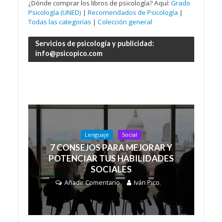
¿Dónde comprar los libros de psicología? Aquí:
Grado
Psicología (UNED)
|
Recomendados de Psicología
|
Todas las categorías
|
Colección general
Servicios de psicología y publicidad:
info@psicopico.com
Lenguaje
Social
7 CONSEJOS PARA MEJORAR Y
POTENCIAR TUS HABILIDADES
SOCIALES
Añadir Comentario
Iván Pico