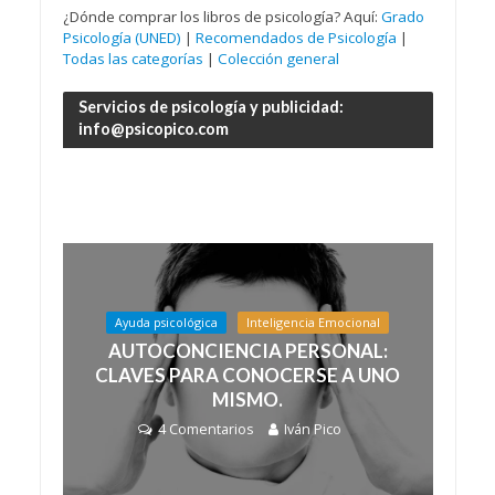
¿Dónde comprar los libros de psicología? Aquí:
Grado
Psicología (UNED)
|
Recomendados de Psicología
|
Todas las categorías
|
Colección general
Servicios de psicología y publicidad:
info@psicopico.com
Ayuda psicológica
Inteligencia Emocional
AUTOCONCIENCIA PERSONAL:
CLAVES PARA CONOCERSE A UNO
MISMO.
4 Comentarios
Iván Pico