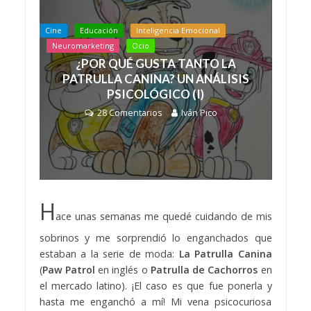
Cine
Educación
Inteligencia Emocional
Neuromarketing
Ocio
¿POR QUÉ GUSTA TANTO LA
PATRULLA CANINA? UN ANÁLISIS
PSICOLÓGICO (I)
28 Comentarios
Iván Pico
H
ace unas semanas me quedé cuidando de mis
sobrinos y me sorprendió lo enganchados que
estaban a la serie de moda:
La Patrulla Canina
(
Paw Patrol
en inglés o
Patrulla de Cachorros
en
el mercado latino). ¡El caso es que fue ponerla y
hasta me enganchó a mí! Mi vena psicocuriosa