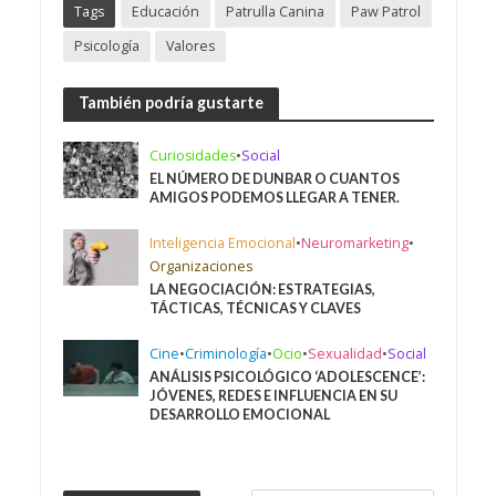
Tags
Educación
Patrulla Canina
Paw Patrol
Psicología
Valores
También podría gustarte
Curiosidades
•
Social
EL NÚMERO DE DUNBAR O CUANTOS
AMIGOS PODEMOS LLEGAR A TENER.
Inteligencia Emocional
•
Neuromarketing
•
Organizaciones
LA NEGOCIACIÓN: ESTRATEGIAS,
TÁCTICAS, TÉCNICAS Y CLAVES
Cine
•
Criminología
•
Ocio
•
Sexualidad
•
Social
ANÁLISIS PSICOLÓGICO ‘ADOLESCENCE’:
JÓVENES, REDES E INFLUENCIA EN SU
DESARROLLO EMOCIONAL