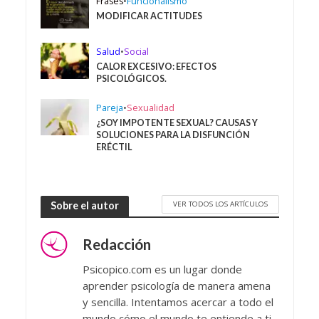
Frases
•
Funcionalismo
MODIFICAR ACTITUDES
Salud
•
Social
CALOR EXCESIVO: EFECTOS
PSICOLÓGICOS.
Pareja
•
Sexualidad
¿SOY IMPOTENTE SEXUAL? CAUSAS Y
SOLUCIONES PARA LA DISFUNCIÓN
ERÉCTIL
VER TODOS LOS ARTÍCULOS
Sobre el autor
Redacción
Psicopico.com es un lugar donde
aprender psicología de manera amena
y sencilla. Intentamos acercar a todo el
mundo cómo el mundo te entiende a ti