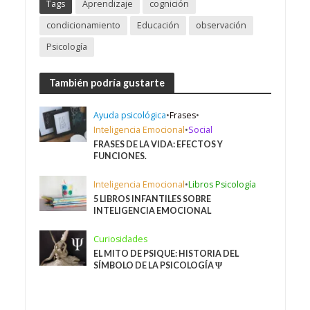
Tags
Aprendizaje
cognición
condicionamiento
Educación
observación
Psicología
También podría gustarte
Ayuda psicológica
•
Frases
•
Inteligencia Emocional
•
Social
FRASES DE LA VIDA: EFECTOS Y
FUNCIONES.
Inteligencia Emocional
•
Libros Psicología
5 LIBROS INFANTILES SOBRE
INTELIGENCIA EMOCIONAL
Curiosidades
EL MITO DE PSIQUE: HISTORIA DEL
SÍMBOLO DE LA PSICOLOGÍA Ψ