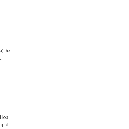
a) de
.
 los
upal