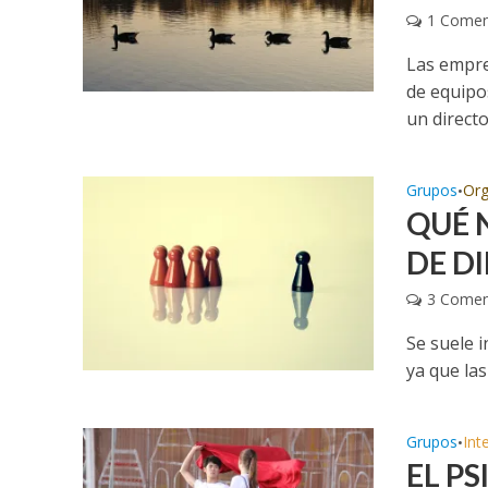
1 Comen
Las empre
de equipo
un director
Grupos
Org
•
QUÉ 
DE D
3 Comen
Se suele i
ya que la
Grupos
Int
•
EL P