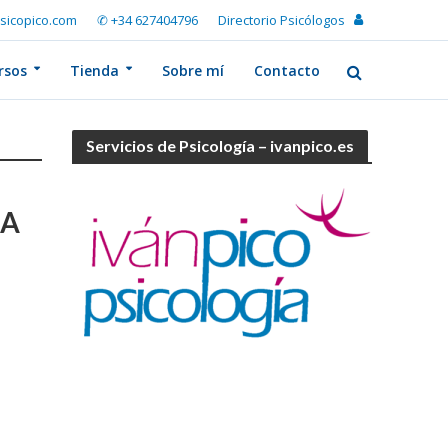
sicopico.com
✆ +34 627404796
Directorio Psicólogos
rsos
Tienda
Sobre mí
Contacto
Servicios de Psicología – ivanpico.es
CA