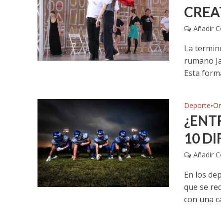
CREA
Añadir 
La termin
rumano Ja
Esta forma
Deporte
Or
•
¿ENT
10 D
Añadir 
En los de
que se re
con una ca