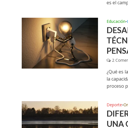
es el camp
Educación
•
DESA
TÉCN
PENS
2 Comen
¿Qué es l
la capaci
proceso po
Deporte
Or
•
DIFE
UNA 