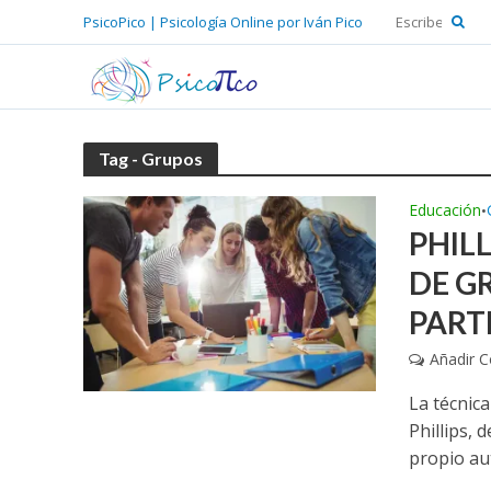
PsicoPico | Psicología Online por Iván Pico
Tag - Grupos
Educación
•
PHIL
DE G
PART
Añadir 
La técnica
Phillips, 
propio aut