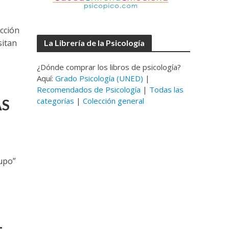
ección
sitan
La Librería de la Psicología
¿Dónde comprar los libros de psicología?
Aquí:
Grado Psicología (UNED)
|
Recomendados de Psicología
|
Todas las
categorías
|
Colección general
AS
rupo”
L