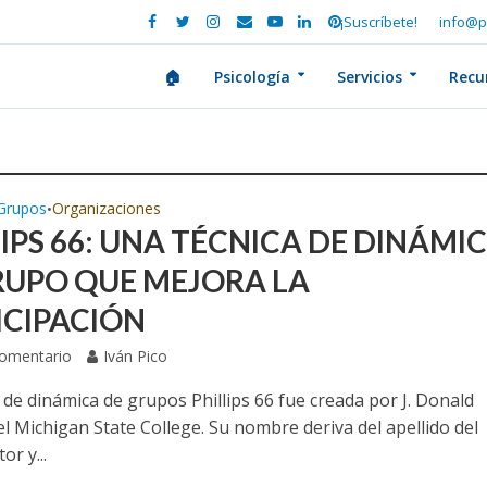
¡Suscríbete!
info@p
🏠
Psicología
Servicios
Recu
Grupos
Organizaciones
•
LIPS 66: UNA TÉCNICA DE DINÁMI
RUPO QUE MEJORA LA
ICIPACIÓN
Comentario
Iván Pico
 de dinámica de grupos Phillips 66 fue creada por J. Donald
del Michigan State College. Su nombre deriva del apellido del
or y...