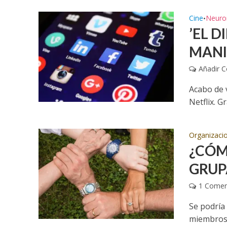
Cine
Neuro
•
’EL D
MANI
Añadir 
Acabo de v
Netflix. G
Organizaci
¿CÓM
GRUP
1 Comen
Se podría 
miembros 