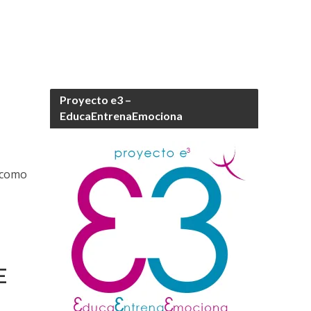
Proyecto e3 –
EducaEntrenaEmociona
d como
E