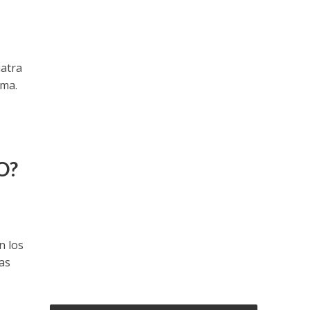
iatra
ama.
O?
n los
as