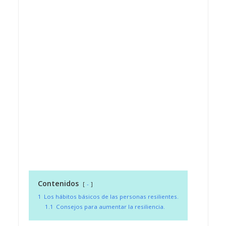
Contenidos
-
1
Los hábitos básicos de las personas resilientes.
1.1
Consejos para aumentar la resiliencia.