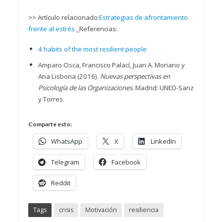
>> Artículo relacionado:
Estrategias de afrontamiento
frente al estrés.
_
Referencias:
4 habits of the most resilient people
Amparo Osca, Francisco Palací, Juan A. Moriano y
Ana Lisbona (2016).
Nuevas perspectivas en
Psicología de las Organizaciones
. Madrid: UNED-Sanz
y Torres.
Comparte esto:
WhatsApp
X
LinkedIn
Telegram
Facebook
Reddit
Tags
crisis
Motivación
resiliencia