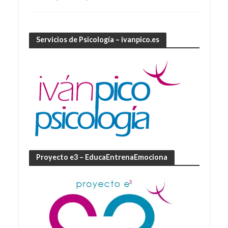
Servicios de Psicología – ivanpico.es
Proyecto e3 – EducaEntrenaEmociona