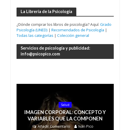
La Librería de la Psicología
¿Dónde comprar los libros de psicología? Aquí:
Grado
Psicología (UNED)
|
Recomendados de Psicología
|
Todas las categorías
|
Colección general
Servicios de psicología y publicidad:
info@psicopico.com
Salud
IMAGEN CORPORAL: CONCEPTO Y
VARIABLES QUE LA COMPONEN
Añadir Comentario
Iván Pico