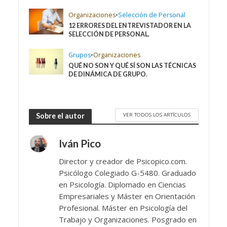
Organizaciones
•
Selección de Personal
12 ERRORES DEL ENTREVISTADOR EN LA
SELECCIÓN DE PERSONAL.
Grupos
•
Organizaciones
QUÉ NO SON Y QUÉ SÍ SON LAS TÉCNICAS
DE DINÁMICA DE GRUPO.
VER TODOS LOS ARTÍCULOS
Sobre el autor
Iván Pico
Director y creador de Psicopico.com.
Psicólogo Colegiado G-5480. Graduado
en Psicología. Diplomado en Ciencias
Empresariales y Máster en Orientación
Profesional. Máster en Psicología del
Trabajo y Organizaciones. Posgrado en