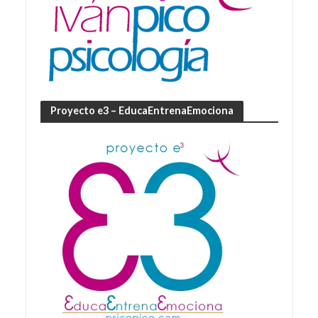
Proyecto e3 – EducaEntrenaEmociona