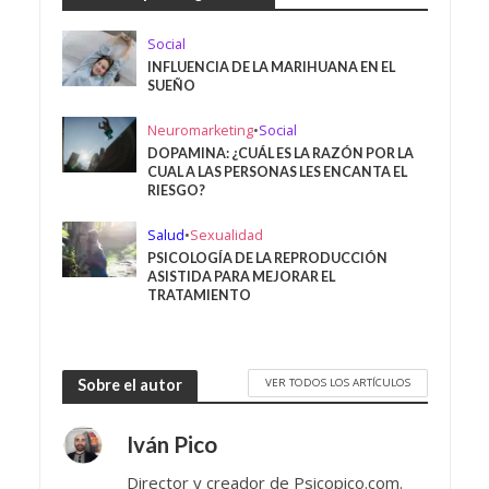
Social
INFLUENCIA DE LA MARIHUANA EN EL
SUEÑO
Neuromarketing
•
Social
DOPAMINA: ¿CUÁL ES LA RAZÓN POR LA
CUAL A LAS PERSONAS LES ENCANTA EL
RIESGO?
Salud
•
Sexualidad
PSICOLOGÍA DE LA REPRODUCCIÓN
ASISTIDA PARA MEJORAR EL
TRATAMIENTO
VER TODOS LOS ARTÍCULOS
Sobre el autor
Iván Pico
Director y creador de Psicopico.com.