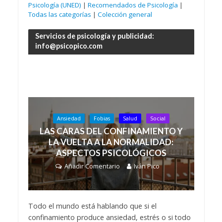
Psicología (UNED)
|
Recomendados de Psicología
|
Todas las categorías
|
Colección general
Servicios de psicología y publicidad:
info@psicopico.com
Ansiedad
Fobias
Salud
Social
LAS CARAS DEL CONFINAMIENTO Y
LA VUELTA A LA NORMALIDAD:
ASPECTOS PSICOLÓGICOS
Añadir Comentario
Iván Pico
Todo el mundo está hablando que si el
confinamiento produce ansiedad, estrés o si todo