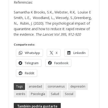
Referencias:
Samantha K Brooks, S.K., Webster, R.K, Louise E
Smith, L.E., Woodland, L., Wessely, S.,Greenberg,
N., Rubin, J. (2020). The psychological impact of
quarantine and how to reduce it: rapid review of
the evidence.
The Lancet
Vol 395
,
912-920
Comparte esto:
WhatsApp
X
LinkedIn
Telegram
Facebook
Reddit
Tags
ansiedad
coronavirus
depresión
estrés
Psicología
Salud
Social
También podría gustarte