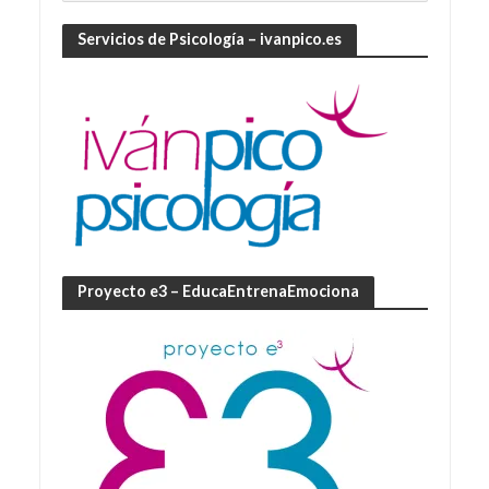
Servicios de Psicología – ivanpico.es
Proyecto e3 – EducaEntrenaEmociona