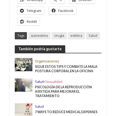
Telegram
Facebook
Reddit
Tags
autoestima
cirugía
estética
Salud
También podría gustarte
Organizaciones
SIGUE ESTOS TIPS Y COMBATE LA MALA
POSTURA CORPORAL EN LA OFICINA
Salud
•
Sexualidad
PSICOLOGÍA DE LA REPRODUCCIÓN
ASISTIDA PARA MEJORAR EL
TRATAMIENTO
Salud
7 WAYS TO REDUCE MEDICAL EXPENSES