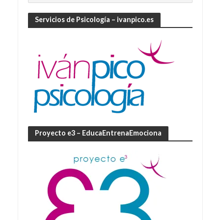
Servicios de Psicología – ivanpico.es
Proyecto e3 – EducaEntrenaEmociona