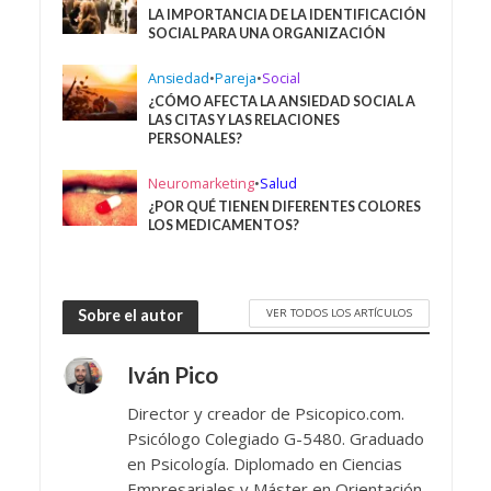
LA IMPORTANCIA DE LA IDENTIFICACIÓN
SOCIAL PARA UNA ORGANIZACIÓN
Ansiedad
•
Pareja
•
Social
¿CÓMO AFECTA LA ANSIEDAD SOCIAL A
LAS CITAS Y LAS RELACIONES
PERSONALES?
Neuromarketing
•
Salud
¿POR QUÉ TIENEN DIFERENTES COLORES
LOS MEDICAMENTOS?
VER TODOS LOS ARTÍCULOS
Sobre el autor
Iván Pico
Director y creador de Psicopico.com.
Psicólogo Colegiado G-5480. Graduado
en Psicología. Diplomado en Ciencias
Empresariales y Máster en Orientación