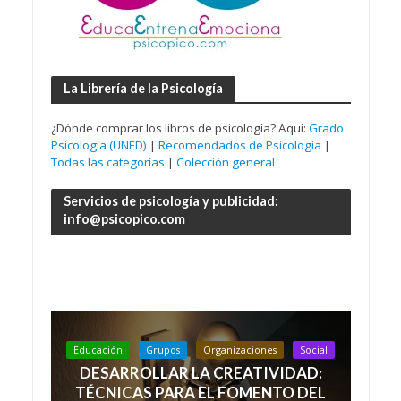
La Librería de la Psicología
¿Dónde comprar los libros de psicología? Aquí:
Grado
Psicología (UNED)
|
Recomendados de Psicología
|
Todas las categorías
|
Colección general
Servicios de psicología y publicidad:
info@psicopico.com
Educación
Grupos
Organizaciones
Social
DESARROLLAR LA CREATIVIDAD:
TÉCNICAS PARA EL FOMENTO DEL