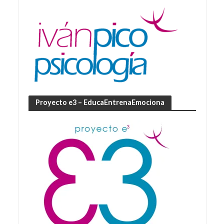
Proyecto e3 – EducaEntrenaEmociona