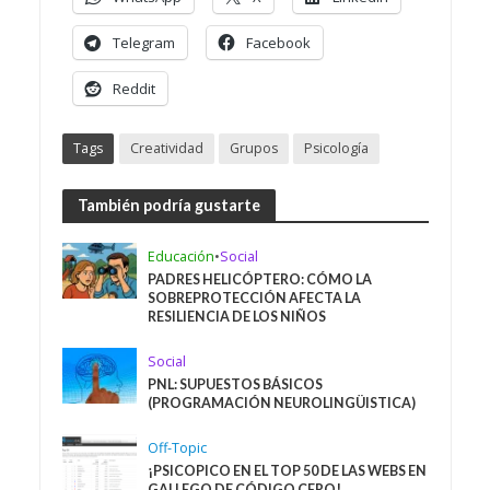
Telegram
Facebook
Reddit
Tags
Creatividad
Grupos
Psicología
También podría gustarte
Educación
•
Social
PADRES HELICÓPTERO: CÓMO LA
SOBREPROTECCIÓN AFECTA LA
RESILIENCIA DE LOS NIÑOS
Social
PNL: SUPUESTOS BÁSICOS
(PROGRAMACIÓN NEUROLINGÜISTICA)
Off-Topic
¡PSICOPICO EN EL TOP 50 DE LAS WEBS EN
GALLEGO DE CÓDIGO CERO!