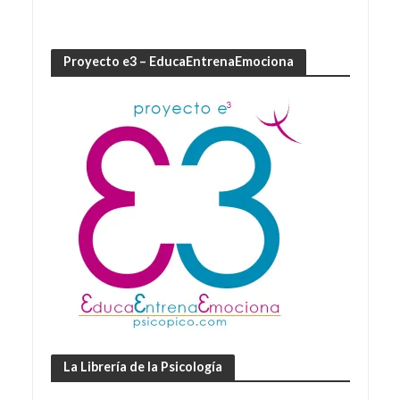
Proyecto e3 – EducaEntrenaEmociona
La Librería de la Psicología