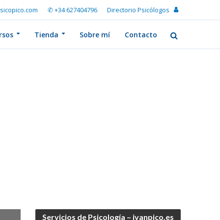
sicopico.com
✆ +34 627404796
Directorio Psicólogos
rsos
Tienda
Sobre mí
Contacto
Servicios de Psicología – ivanpico.es