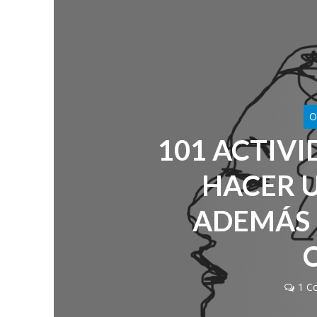
O
101 ACTIV
HACER 
ADEMÁS 
1 C