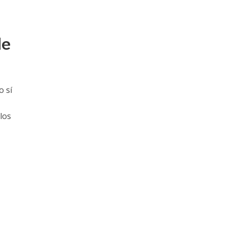
de
o sí
los