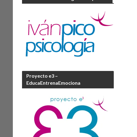
Proyecto e3 –
EducaEntrenaEmociona