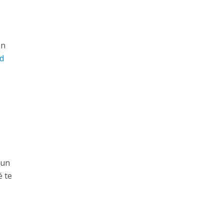
on
d
 un
é te