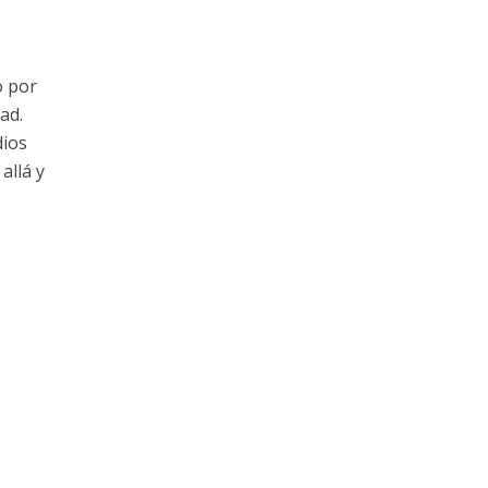
o por
ad.
dios
allá y