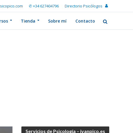
sicopico.com
✆ +34 627404796
Directorio Psicólogos
rsos
Tienda
Sobre mí
Contacto
Servicios de Psicología – ivanpico.es