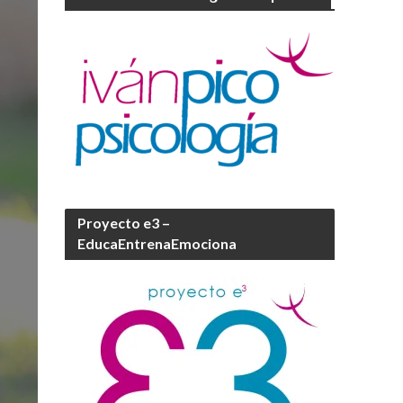
Proyecto e3 –
EducaEntrenaEmociona