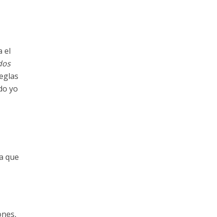
 el
dos
eglas
do yo
a que
ones,