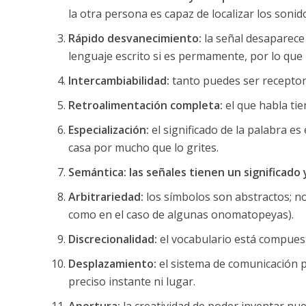
la otra persona es capaz de localizar los soni
Rápido desvanecimiento:
la señal desaparece
lenguaje escrito si es permamente, por lo que
Intercambiabilidad:
tanto puedes ser receptor
Retroalimentación completa:
el que habla tie
Especialización:
el significado de la palabra e
casa por mucho que lo grites.
Semántica:
las señales tienen un significado
Arbitrariedad:
los símbolos son abstractos; no
como en el caso de algunas onomatopeyas).
Discrecionalidad:
el vocabulario está compuest
Desplazamiento:
el sistema de comunicación 
preciso instante ni lugar.
Apertura:
la creatividad de poder inventar nue