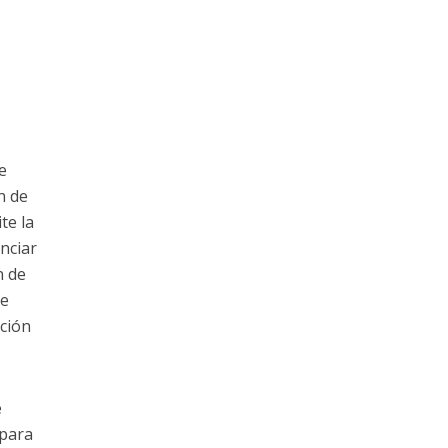
e
n de
te la
nciar
n de
ce
ación
e
 para