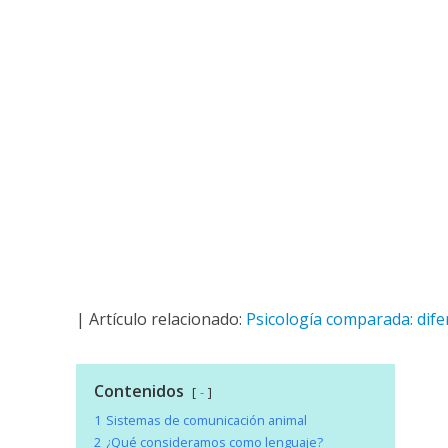
| Artículo relacionado:
Psicología comparada: difer
Contenidos
-
1
Sistemas de comunicación animal
2
¿Qué consideramos como lenguaje?