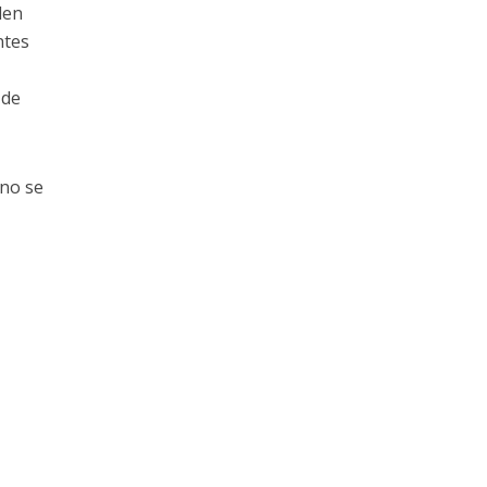
len
ntes
 de
no se