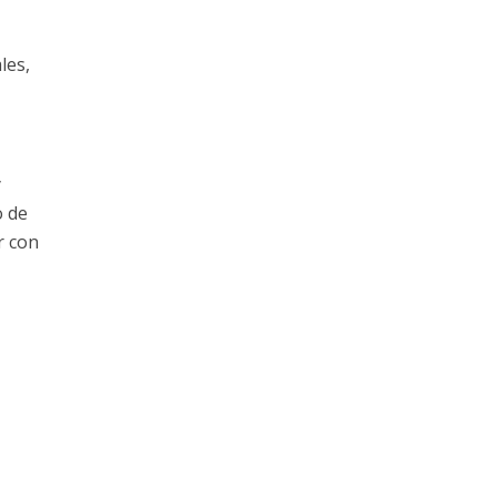
les,
y
o de
r con