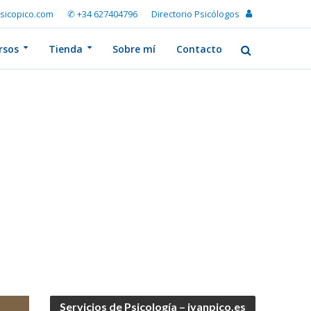
sicopico.com
✆ +34 627404796
Directorio Psicólogos
rsos
Tienda
Sobre mí
Contacto
Servicios de Psicología – ivanpico.es