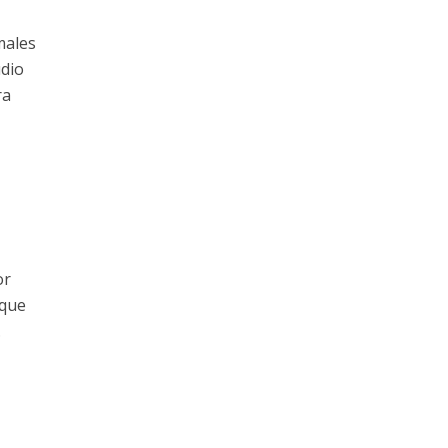
males
udio
ra
or
 que
.