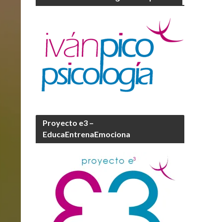
Proyecto e3 –
EducaEntrenaEmociona