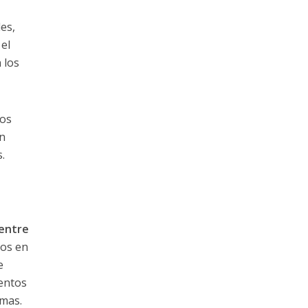
es,
el
 los
los
n
.
entre
os en
e
entos
emas.