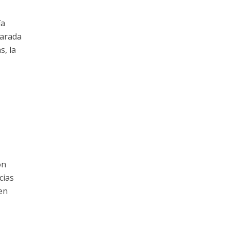
ía
parada
, la
ón
cias
en