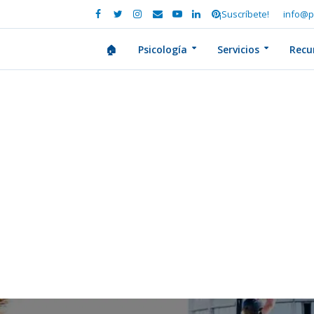
¡Suscríbete!
info@p
🏠
Psicología
Servicios
Recu