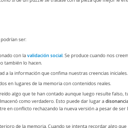
como si de un puzzle se tratase con la pieza que mejor le en
 podrían ser:
ionado con la
validación social
. Se produce cuando nos cree
o también lo hacen.
 a la información que confima nuestras creencias iniciales.
dos en lugares de la memoria con contenidos reales.
reído algo que te han contado aunque luego resulte falso, t
almacenó como verdadero. Esto puede dar lugar a
disonanci
tre en conflicto rechazando la nueva versión a pesar de ser 
eterioro de la memoria. Cuando se intenta recordar algo que