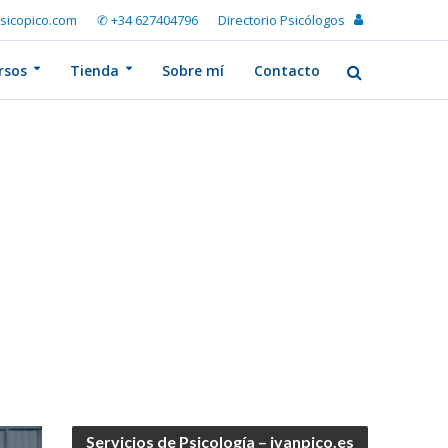
sicopico.com
✆ +34 627404796
Directorio Psicólogos
rsos
Tienda
Sobre mí
Contacto
Servicios de Psicología – ivanpico.es