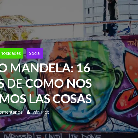
riosidades
Social
TO MANDELA: 16
S DE COMO NOS
MOS LAS COSAS
omentarios
Iván Pico