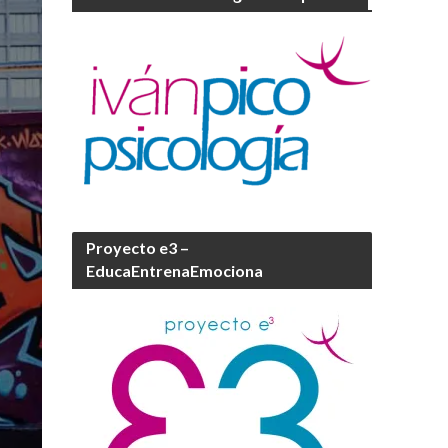
Proyecto e3 –
EducaEntrenaEmociona