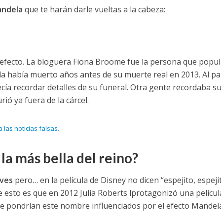
andela
que te harán darle vueltas a la cabeza:
fecto. La bloguera Fiona Broome fue la persona que popul
a había muerto años antes de su muerte real en 2013. Al pa
cía recordar detalles de su funeral. Otra gente recordaba s
ó ya fuera de la cárcel.
las noticias falsas.
s la más bella del reino?
eves
pero… en la película de Disney no dicen “espejito, espejit
 esto es que en 2012 Julia Roberts lprotagonizó una películ
¿Le pondrían este nombre influenciados por el efecto Mandel