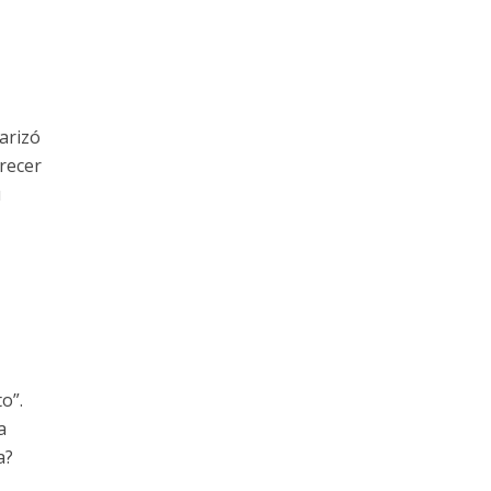
arizó
recer
u
o”.
a
a?