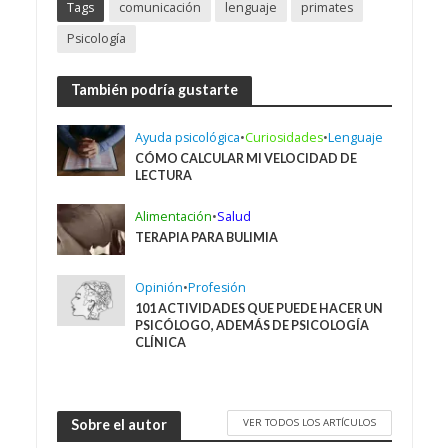
Tags
comunicación
lenguaje
primates
Psicología
También podría gustarte
Ayuda psicológica
•
Curiosidades
•
Lenguaje
CÓMO CALCULAR MI VELOCIDAD DE
LECTURA
Alimentación
•
Salud
TERAPIA PARA BULIMIA
Opinión
•
Profesión
101 ACTIVIDADES QUE PUEDE HACER UN
PSICÓLOGO, ADEMÁS DE PSICOLOGÍA
CLÍNICA
VER TODOS LOS ARTÍCULOS
Sobre el autor