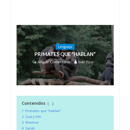
Lenguaje
PRIMATES QUE “HABLAN”
Añadir Comentario
Iván Pico
Contenidos
-
1
Primates que “hablan”
2
Gua y Viki
3
Washoe
4
Sarah