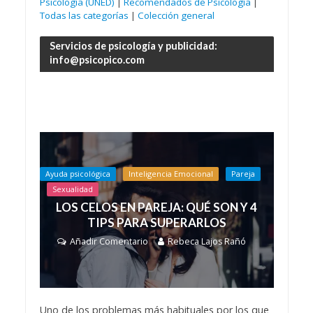
Psicología (UNED)
|
Recomendados de Psicología
|
Todas las categorías
|
Colección general
Servicios de psicología y publicidad:
info@psicopico.com
Ayuda psicológica
Inteligencia Emocional
Pareja
Sexualidad
LOS CELOS EN PAREJA: QUÉ SON Y 4
TIPS PARA SUPERARLOS
Añadir Comentario
Rebeca Lajos Rañó
Uno de los problemas más habituales por los que