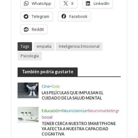
WhatsApp
X
LinkedIn
Telegram
Facebook
Reddit
Tags
empatía
Inteligencia Emocional
Psicología
También podría gustarte
Cine
•
Ocio
LAS PELÍCULAS QUE IMPULSAN EL
CUIDADO DE LA SALUD MENTAL
Educación
•
Neurociencia
•
Neuromarketing
•
Social
TENER CERCA NUESTRO SMARTPHONE
YA AFECTA A NUESTRA CAPACIDAD
COGNITIVA