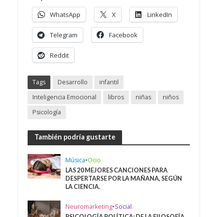
WhatsApp
X
LinkedIn
Telegram
Facebook
Reddit
Tags
Desarrollo
infantil
Inteligencia Emocional
libros
niñas
niños
Psicología
También podría gustarte
Música
•
Ocio
LAS 20 MEJORES CANCIONES PARA
DESPERTARSE POR LA MAÑANA, SEGÚN
LA CIENCIA.
Neuromarketing
•
Social
PSICOLOGÍA POLÍTICA: DE LA FILOSOFÍA