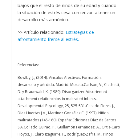
bajos que el resto de niños de su edad y cuando
la situación de estrés cesa comienzan a tener un
desarrollo más armónico.
>> Artículo relacionado:
Estrategias de
afrontamiento frente al estrés.
_
Referencias:
Bowlby, J., (2014). Vínculos Afectivos: Formación,
desarrollo y pérdida. Madrid: Morata.
Carlson, V., Cicchetti,
D. y Braunwald, K. (1989). Disorganized/disoriented
attachment relationchips in maltrated infants.
Devalopmental Psycology, 25, 525-531.
Casado Flores J.,
Díaz Huertas J.A., Martínez González C. (1997). Niños
maltratados (145-160). España: Ediciones Díaz de Santos
S.A.
Collado Guirao, P., Guillamón Fernández, A., Ortiz-Caro
Hoyos, J., Claro Izaguirre, F., Rodríguez-Zafra, M., Pinos