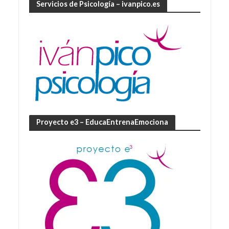
Servicios de Psicología – ivanpico.es
Proyecto e3 – EducaEntrenaEmociona