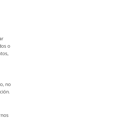
ar
dos o
tos,
lo, no
ción.
rnos