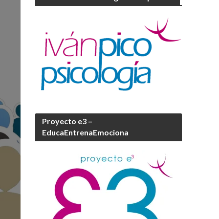
Proyecto e3 –
EducaEntrenaEmociona