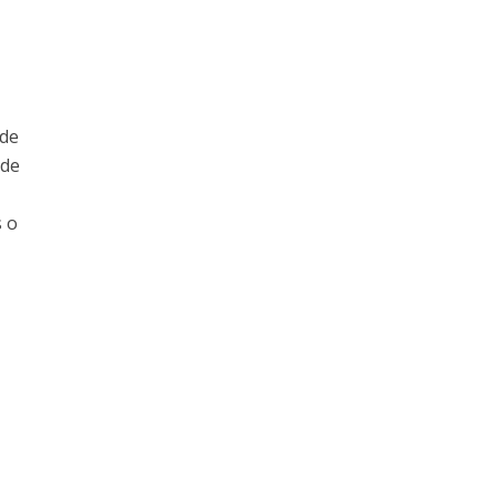
 de
 de
 o