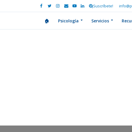
¡Suscríbete!
info@p
🏠
Psicología
Servicios
Recu