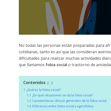
No todas las personas están preparadas para afr
cotidianas, tanto es así que las consideran aversi
dificultades para realizar muchas actividades diar
que llamamos
fobia social
o trastorno de ansiedad
Contenidos
-
1
¿Qué es la fobia social?
1.1
¿En qué situaciones se da la fobia social?
1.2
Características clínicas generales de la fobia social.
1.3
Diferencia entre fobia social y agorafobia.