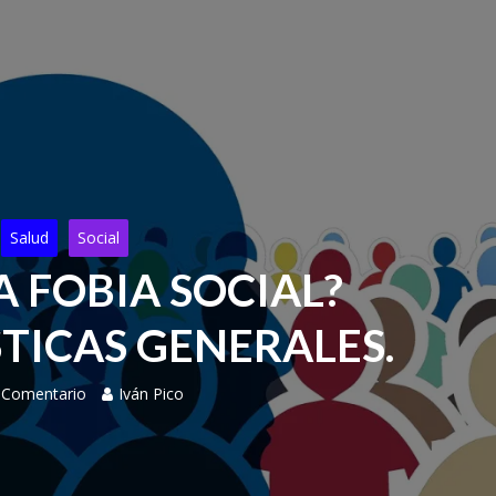
Salud
Social
A FOBIA SOCIAL?
TICAS GENERALES.
 Comentario
Iván Pico