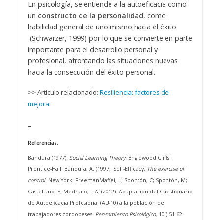
En psicología, se entiende a la autoeficacia como
un
constructo de la personalidad
, como
habilidad general de uno mismo hacia el éxito
(Schwarzer, 1999) por lo que se convierte en parte
importante para el desarrollo personal y
profesional, afrontando las situaciones nuevas
hacia la consecución del éxito personal.
>> Artículo relacionado:
Resiliencia: factores de
mejora.
_
Referencias.
Bandura (1977).
Social Learning Theory.
Englewood Cliffs:
Prentice-Hall.
Bandura, A. (1997). Self-Efficacy.
The exercise of
control
. New York: Freeman
Maffei, L; Spontón, C; Spontón, M;
Castellano, E; Medrano, L A; (2012). Adaptación del Cuestionario
de Autoeficacia Profesional (AU-10) a la población de
trabajadores cordobeses.
Pensamiento Psicológico,
10() 51-62.