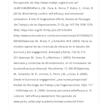
Recuperado de http://www.redalyc.org/articulo.oa?
id=80124028004
Peiró, J.M., Osca, A., Recio, P. Rubio, C., Urien, B.
(2015), Work-family conflict, self-efficacy, and emotional
exhaustion: A test of longitudinal effects,
Revista de Psicología
del Trabajo y de las Organizaciones
, 31 (3), pp 147-154, ISSN 1576-
5962, https://doi.org/10.1016/j.rpto.2015.06.004.
(http://www.sciencedirect.com/science/article/pii/S1576596215
000420)
Salanova, M., Bresó, E. y Schaufeli, W.B. (2005). Hacia un
modelo espiral de las creencias de eficacia en el estudio del
burnout y del engagement. Ansiedad y Estrés, 11(2-3), 215-
231.
Salanova, M., Grau, R. y Martinez, I. (2005). Demandas
laborales y conductas de afrontamiento: el rol modulador de
la autoeficacia profesional. Psicothema, 17, 390-395
Salanova,
M., Schaufeli, W. B., Llorens, S., Peiró, J.M., y Grau, R. (2000).
Desde el burnout al engagement: ¿una nueva perspectiva?
Revista de Psicología del Trabajo y las Organizaciones, 16(2), 117
– 134
Schwarzer, R. (1999). General perceived selfefficacy in 14
cultures. Self-efficacy assessment. Recuperado de
www.yorku.ca/faculty/ academic/schwarze/world14.htm