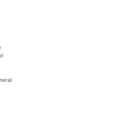
e
el
neral.