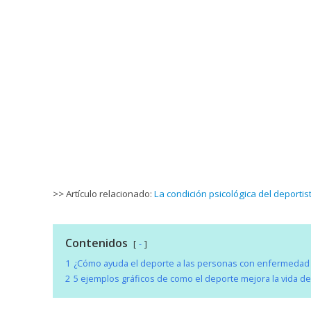
>> Artículo relacionado:
La condición psicológica del deportis
Contenidos
-
1
¿Cómo ayuda el deporte a las personas con enfermedad
2
5 ejemplos gráficos de como el deporte mejora la vida de