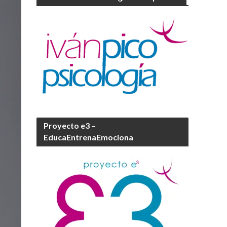
Proyecto e3 –
EducaEntrenaEmociona