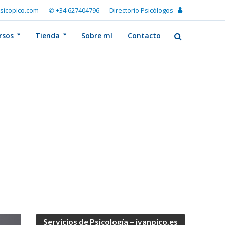
sicopico.com
✆ +34 627404796
Directorio Psicólogos
rsos
Tienda
Sobre mí
Contacto
Servicios de Psicología – ivanpico.es