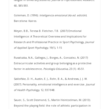
60, 585-593.
Goleman, D. (1996).
Inteligencia emocional (4a ed. edición
).
Barcelona: Kairos.
Meyer, B.B., Teresa B. Fletcher, T.B. (2007) Emotional
Intelligence: A Theoretical Overview and Implications for
Research and Professional Practice in Sport Psychology,
Journal
of Applied Sport Psychology
, 19(1), 1-15
Ruvalcaba, N.A., Gallegos, J., Borges, A., Gonzalez, N. (2017)
Extracurricular activities and group belonging as a protective
factor in adolescence,
Psicología Educativa
, 23 (1). 45-51.
Saklofske, D. H., Austin, E. J., Rohr, B. A., & Andrews, J. J. W.
(2007). Personality, emotional intelligence and exercise.
Journal
of Health Psychology
, 12, 937-948.
Sauer, S., Scott Desmond, S., Martin Heintzelman, M. (2013).
Beyond the playing field: the role of athletic participation in