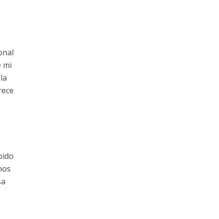
onal
e mi
la
rece
bido
nos
sa