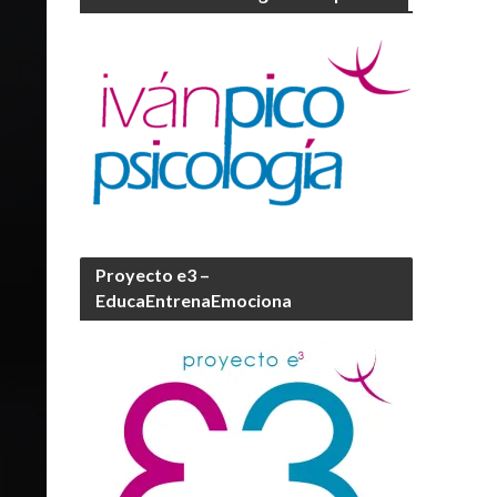
Proyecto e3 –
EducaEntrenaEmociona