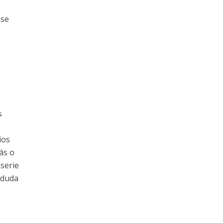
 se
s
ios
ás o
serie
 duda