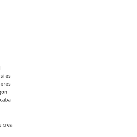
l
si es
seres
gon
acaba
e crea