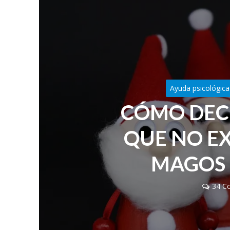
Ayuda psicológica
CÓMO DECI
QUE NO EX
MAGOS 
34 C