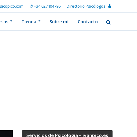
sicopico.com
✆ +34 627404796
Directorio Psicólogos
rsos
Tienda
Sobre mí
Contacto
Servicios de Psicología – ivanpico.es