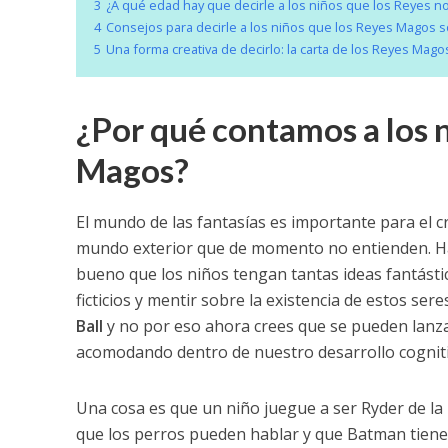
3
¿A qué edad hay que decirle a los niños que los Reyes no
4
Consejos para decirle a los niños que los Reyes Magos s
5
Una forma creativa de decirlo: la carta de los Reyes Magos
¿Por qué contamos a los n
Magos?
El mundo de las fantasías es importante para el c
mundo exterior que de momento no entienden. Hay
bueno que los niños tengan tantas ideas fantástic
ficticios y mentir sobre la existencia de estos sere
Ball
y no por eso ahora crees que se pueden lanza
acomodando dentro de nuestro desarrollo cogniti
Una cosa es que un niño juegue a ser Ryder de la
que los perros pueden hablar y que Batman tien