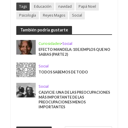
Tags
Educación
navidad
Papá Noel
Psicología
Reyes Magos
Social
También podría gustarte
Curiosidades
•
Social
EFECTO MANDELA: 10 EJEMPLOS QUE NO
SABIAS (PARTE 2)
Social
TODOS SABEMOS DE TODO
Social
CALVICIE: UNA DE LAS PREOCUPACIONES
MÁS IMPORTANTE DE LAS
PREOCUPACIONES MENOS
IMPORTANTES