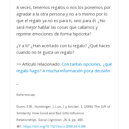
A veces, tenemos regalos o nos los ponemos por
agradar a la otra persona y no a ti mismo por lo
que el regalo ya no es para ti, sino para él. ¿No
será mejor hablar las cosas que callarnos y
reprimir emociones de forma hipócrita?
¿Y a ti? ¿Han acertado con tu regalo? ¿Qué haces
cuando no te gusta un regalo?
>> Artículo relacionado:
Con tantas opciones, ¿qué
regalo hago? A mucha información poca decisión
_
Referencias:
Dunn, E.W., Huntsinger, J.,Lun, J. y Sinclair, S. (2008). The Gift of
Similarity: How Good and Bad Gifts Influence
Relationships.
Social Cognition: 26
, 4, pp. 469-
481.
https://doi.org/10.1521/soco.2008.26.4.469