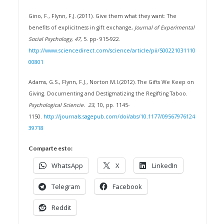
Gino, F., Flynn, F.J. (2011). Give them what they want: The
benefits of explicitness in gift exchange,
Journal of Experimental
Social Psychology, 47
, 5. pp- 915-922.
http://www.sciencedirect.com/science/article/pii/S00221031110
00801
Adams, G.S., Flynn, F.J., Norton M.I.(2012). The Gifts We Keep on
Giving. Documenting and Destigmatizing the Regifting Taboo.
Psychological Sciencie. 23
, 10, pp. 1145-
1150.
http://journals.sagepub.com/doi/abs/10.1177/09567976124
39718
Comparte esto:
WhatsApp
X
LinkedIn
Telegram
Facebook
Reddit