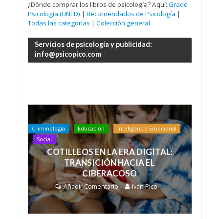
¿Dónde comprar los libros de psicología? Aquí:
Grado
Psicología (UNED)
|
Recomendados de Psicología
|
Todas las categorías
|
Colección general
Servicios de psicología y publicidad:
info@psicopico.com
Criminología
Educación
Inteligencia Emocional
Social
COTILLEOS EN LA ERA DIGITAL:
TRANSICIÓN HACIA EL
CIBERACOSO
Añadir Comentario
Iván Pico