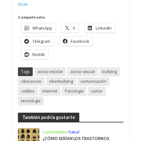
00246
.
Comparte esto:
WhatsApp
X
LinkedIn
Telegram
Facebook
Reddit
Tags
acoso escolar
acoso sexual
bullying
ciberacoso
ciberbullying
comunicación
cotilleo
internet
Psicología
rumor
tecnología
También podría gustarte
Curiosidades
•
Salud
¿CÓMO SERÍAN LOS TRASTORNOS