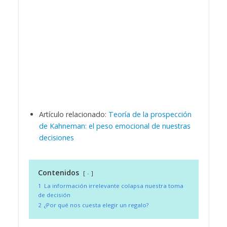
Artículo relacionado:
Teoría de la prospección
de Kahneman: el peso emocional de nuestras
decisiones
Contenidos
-
1
La información irrelevante colapsa nuestra toma
de decisión
2
¿Por qué nos cuesta elegir un regalo?