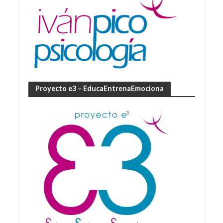
Proyecto e3 – EducaEntrenaEmociona