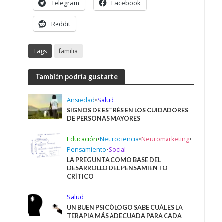
Telegram
Facebook
Reddit
Tags
familia
También podría gustarte
Ansiedad
•
Salud
SIGNOS DE ESTRÉS EN LOS CUIDADORES
DE PERSONAS MAYORES
Educación
•
Neurociencia
•
Neuromarketing
•
Pensamiento
•
Social
LA PREGUNTA COMO BASE DEL
DESARROLLO DEL PENSAMIENTO
CRÍTICO
Salud
UN BUEN PSICÓLOGO SABE CUÁL ES LA
TERAPIA MÁS ADECUADA PARA CADA