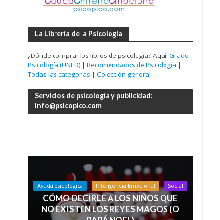
La Librería de la Psicología
¿Dónde comprar los libros de psicología? Aquí:
Grado
Psicología (UNED)
|
Recomendados de Psicología
|
Todas las categorías
|
Colección general
Servicios de psicología y publicidad:
info@psicopico.com
Ayuda psicológica
Inteligencia Emocional
Social
CÓMO DECIRLE A LOS NIÑOS QUE
NO EXISTEN LOS REYES MAGOS (O
PAPÁ NOEL)