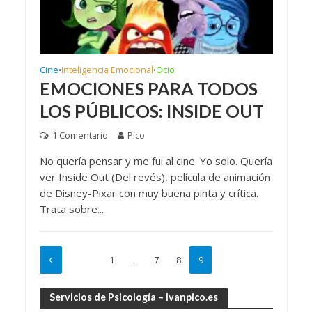
Cine
Inteligencia Emocional
Ocio
•
•
EMOCIONES PARA TODOS
LOS PÚBLICOS: INSIDE OUT
1 Comentario
Pico
No quería pensar y me fui al cine. Yo solo. Quería
ver Inside Out (Del revés), película de animación
de Disney-Pixar con muy buena pinta y crítica.
Trata sobre...
1
…
7
8
9
Servicios de Psicología – ivanpico.es