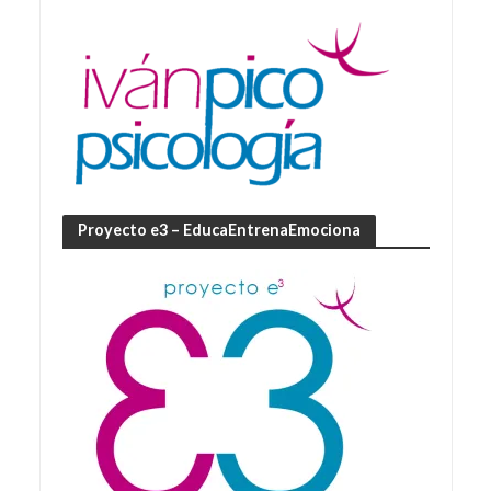
Proyecto e3 – EducaEntrenaEmociona