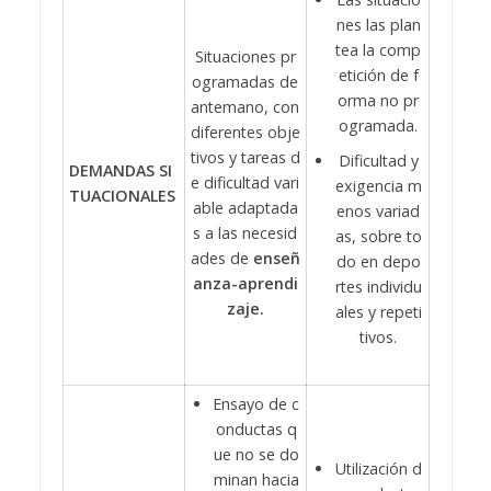
nes las plan
tea la comp
Situaciones pr
etición de f
ogramadas de
orma no pr
antemano, con
ogramada.
diferentes obje
tivos y tareas d
Dificultad y
DEMANDAS SI
e dificultad vari
exigencia m
TUACIONALES
able adaptada
enos variad
s a las necesid
as, sobre to
ades de
enseñ
do en depo
anza-aprendi
rtes individu
zaje.
ales y repeti
tivos.
Ensayo de c
onductas q
ue no se do
Utilización d
minan hacia