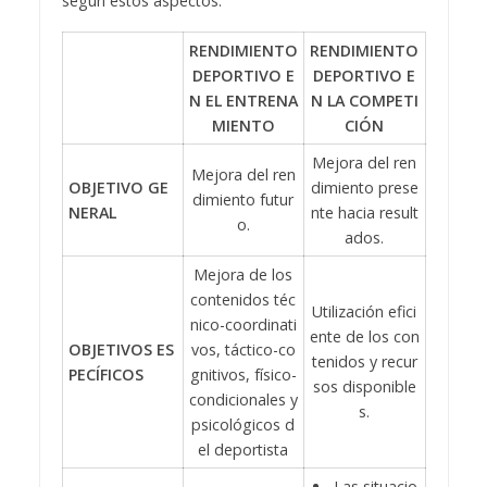
según estos aspectos.
RENDIMIENTO
RENDIMIENTO
DEPORTIVO E
DEPORTIVO E
N EL ENTRENA
N LA COMPETI
MIENTO
CIÓN
Mejora del ren
Mejora del ren
OBJETIVO GE
dimiento prese
dimiento futur
NERAL
nte hacia result
o.
ados.
Mejora de los
contenidos téc
Utilización efici
nico-coordinati
ente de los con
OBJETIVOS ES
vos, táctico-co
tenidos y recur
PECÍFICOS
gnitivos, físico-
sos disponible
condicionales y
s.
psicológicos d
el deportista
Las situacio