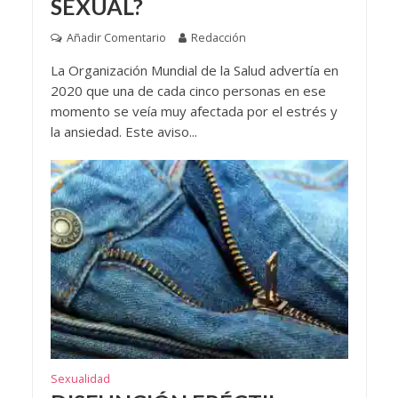
SEXUAL?
Añadir Comentario
Redacción
La Organización Mundial de la Salud advertía en
2020 que una de cada cinco personas en ese
momento se veía muy afectada por el estrés y
la ansiedad. Este aviso...
Sexualidad