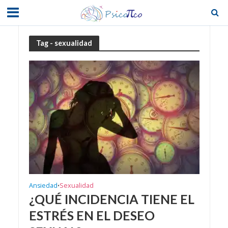
Tag - sexualidad
Ansiedad
Sexualidad
•
¿QUÉ INCIDENCIA TIENE EL
ESTRÉS EN EL DESEO