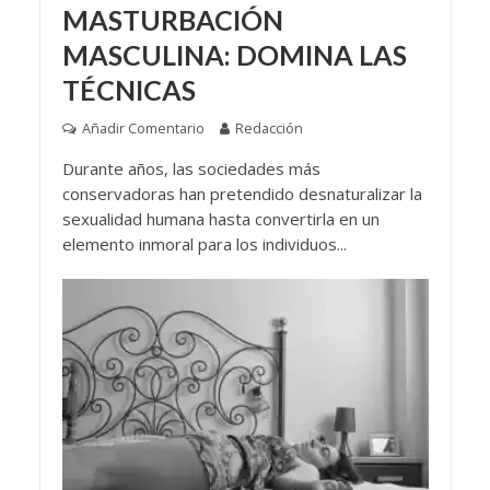
MASTURBACIÓN
MASCULINA: DOMINA LAS
TÉCNICAS
Añadir Comentario
Redacción
Durante años, las sociedades más
conservadoras han pretendido desnaturalizar la
sexualidad humana hasta convertirla en un
elemento inmoral para los individuos...