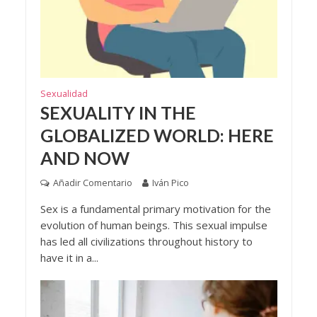
Sexualidad
SEXUALITY IN THE
GLOBALIZED WORLD: HERE
AND NOW
Añadir Comentario
Iván Pico
Sex is a fundamental primary motivation for the
evolution of human beings. This sexual impulse
has led all civilizations throughout history to
have it in a...