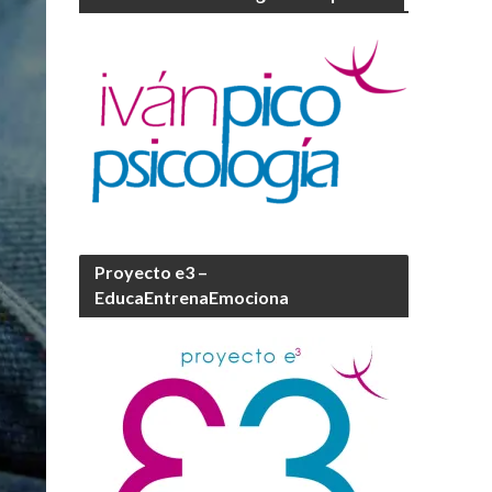
Proyecto e3 –
EducaEntrenaEmociona