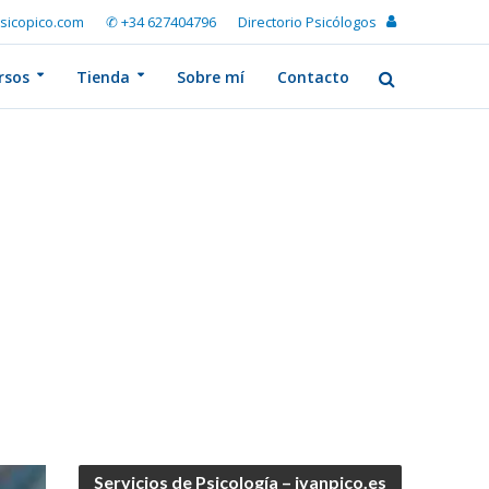
sicopico.com
✆ +34 627404796
Directorio Psicólogos
rsos
Tienda
Sobre mí
Contacto
Servicios de Psicología – ivanpico.es