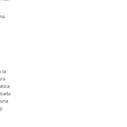
una
 la
ara
ática
usada
 una
 y