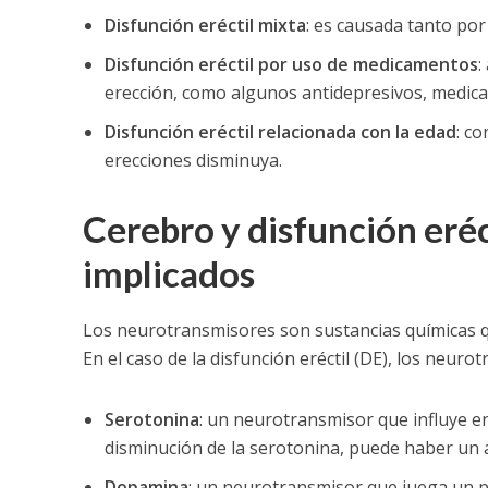
Disfunción eréctil
mixta
: es causada tanto por
Disfunción eréctil
por uso de medicamentos
:
erección, como algunos antidepresivos, medica
Disfunción eréctil
relacionada con la
edad
: c
erecciones disminuya.
Cerebro y disfunción eré
implicados
Los neurotransmisores son sustancias químicas qu
En el caso de la disfunción eréctil (DE), los neur
Serotonina
: un neurotransmisor que influye e
disminución de la serotonina, puede haber un 
Dopamina
: un neurotransmisor que juega un pa