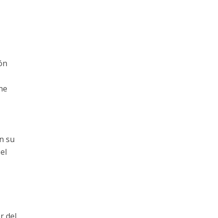
ón
ne
n su
el
r del