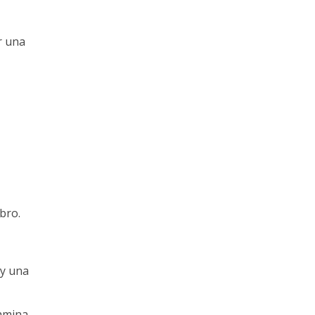
r una
bro.
ay una
pamina