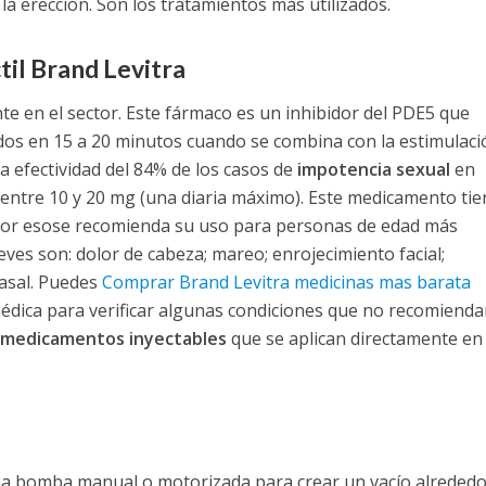
 la erección. Son los tratamientos más utilizados.
til Brand Levitra
nte en el sector. Este fármaco es un inhibidor del PDE5 que
dos en 15 a 20 minutos cuando se combina con la estimulaci
a efectividad del 84% de los casos de
impotencia sexual
en
 entre 10 y 20 mg (una diaria máximo). Este medicamento tie
por eso
se recomienda su uso para personas de edad más
ves son: dolor de cabeza; mareo; enrojecimiento facial;
asal. Puedes
Comprar Brand Levitra medicinas mas barata
dica para verificar algunas condiciones que no recomienda
medicamentos inyectables
que se aplican directamente en 
 una bomba manual o motorizada para crear un vacío alrededo