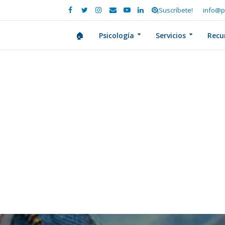
¡Suscríbete!
info@p
🏠
Psicología
Servicios
Recu