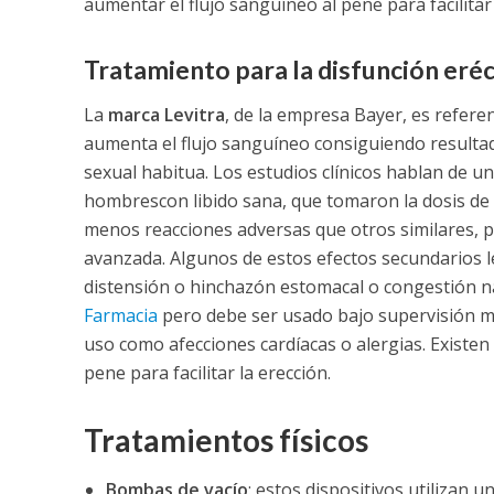
aumentar el flujo sanguíneo al pene para facilitar
Tratamiento para la disfunción eréc
La
marca Levitra
, de la empresa Bayer, es refere
aumenta el flujo sanguíneo consiguiendo resulta
sexual habitua. Los estudios clínicos hablan de un
hombres
con libido sana, que tomaron la dosis de
menos reacciones adversas que otros similares, 
avanzada. Algunos de estos efectos secundarios le
distensión o hinchazón estomacal o congestión n
Farmacia
pero debe ser usado bajo supervisión mé
uso como afecciones cardíacas o alergias.
Existen
pene para facilitar la erección.
Tratamientos físicos
Bombas de vacío
: estos dispositivos utilizan