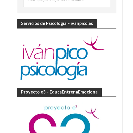
Servicios de Psicología – ivanpico.es
Proyecto e3 – EducaEntrenaEmociona