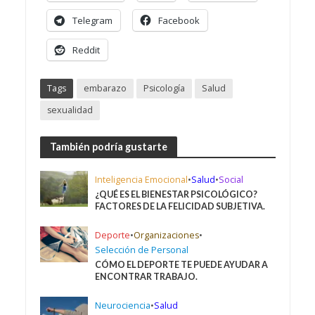
Telegram
Facebook
Reddit
Tags
embarazo
Psicología
Salud
sexualidad
También podría gustarte
Inteligencia Emocional
•
Salud
•
Social
¿QUÉ ES EL BIENESTAR PSICOLÓGICO?
FACTORES DE LA FELICIDAD SUBJETIVA.
Deporte
•
Organizaciones
•
Selección de Personal
CÓMO EL DEPORTE TE PUEDE AYUDAR A
ENCONTRAR TRABAJO.
Neurociencia
•
Salud