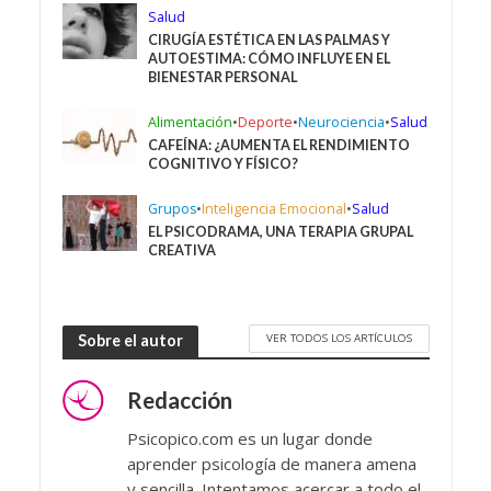
Salud
CIRUGÍA ESTÉTICA EN LAS PALMAS Y
AUTOESTIMA: CÓMO INFLUYE EN EL
BIENESTAR PERSONAL
Alimentación
•
Deporte
•
Neurociencia
•
Salud
CAFEÍNA: ¿AUMENTA EL RENDIMIENTO
COGNITIVO Y FÍSICO?
Grupos
•
Inteligencia Emocional
•
Salud
EL PSICODRAMA, UNA TERAPIA GRUPAL
CREATIVA
VER TODOS LOS ARTÍCULOS
Sobre el autor
Redacción
Psicopico.com es un lugar donde
aprender psicología de manera amena
y sencilla. Intentamos acercar a todo el