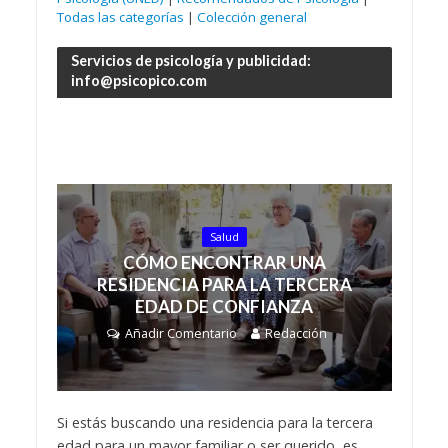
Todas las categorías
|
Colección general
Servicios de psicología y publicidad:
info@psicopico.com
Salud
CÓMO ENCONTRAR UNA
RESIDENCIA PARA LA TERCERA
EDAD DE CONFIANZA
Añadir Comentario
Redacción
Si estás buscando una residencia para la tercera
edad para un mayor familiar o ser querido, es