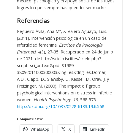
médico, psicológico y el apoyo social de los tuyos
logres lo que siempre has querido: ser madre.
Referencias
Regueiro Ávila, Ana Mª, & Valero Aguayo, Luís.
(2011). Intervención psicológica en un caso de
infertilidad femenina.
Escritos de Psicología
(Internet)
,
4
(3), 27-35. Recuperado en 24 de junio
de 2021, de http://scielo.isciii.es/scielo.php?
script=sci_arttext&pid=S1989-
38092011000300003&lng=es&tlng=es.
Domar,
A.D., Clapp, D., Slawsby, E., Kessel, B., Orav, J. y
Freizinger, M. (2000). The impact o f group
psychological interventions on distress in infertile
women.
Health Psychology, 19
, 568-575.
http://dx.doi.org/10.1037/0278-6133.19.6.568
Comparte esto:
WhatsApp
X
LinkedIn