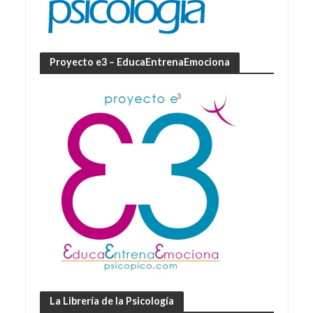
Proyecto e3 – EducaEntrenaEmociona
La Librería de la Psicología