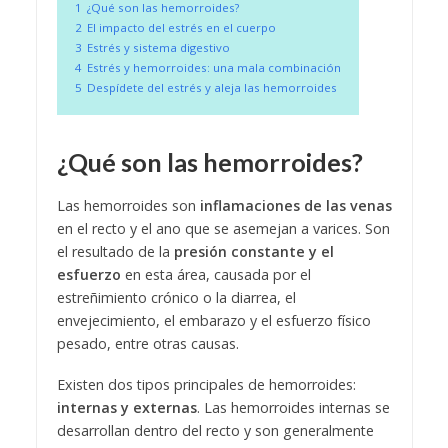
1
¿Qué son las hemorroides?
2
El impacto del estrés en el cuerpo
3
Estrés y sistema digestivo
4
Estrés y hemorroides: una mala combinación
5
Despídete del estrés y aleja las hemorroides
¿Qué son las hemorroides?
Las hemorroides son
inflamaciones de las venas
en el recto y el ano que se asemejan a varices. Son
el resultado de la
presión constante y el
esfuerzo
en esta área, causada por el
estreñimiento crónico o la diarrea, el
envejecimiento, el embarazo y el esfuerzo físico
pesado, entre otras causas.
Existen dos tipos principales de hemorroides:
internas y externas
. Las hemorroides internas se
desarrollan dentro del recto y son generalmente