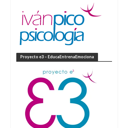
Proyecto e3 – EducaEntrenaEmociona