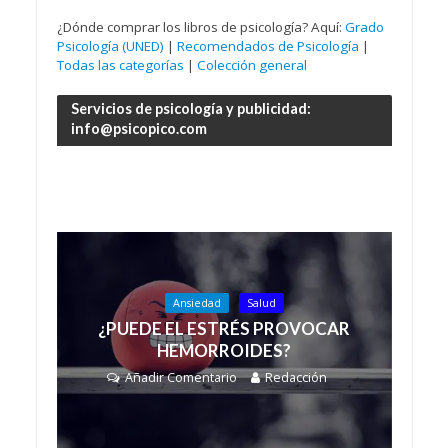
¿Dónde comprar los libros de psicología? Aquí:
Grado
Psicología (UNED)
|
Recomendados de Psicología
|
Todas las categorías
|
Colección general
Servicios de psicología y publicidad:
info@psicopico.com
Ansiedad
Salud
¿PUEDE EL ESTRÉS PROVOCAR
HEMORROIDES?
Añadir Comentario
Redacción