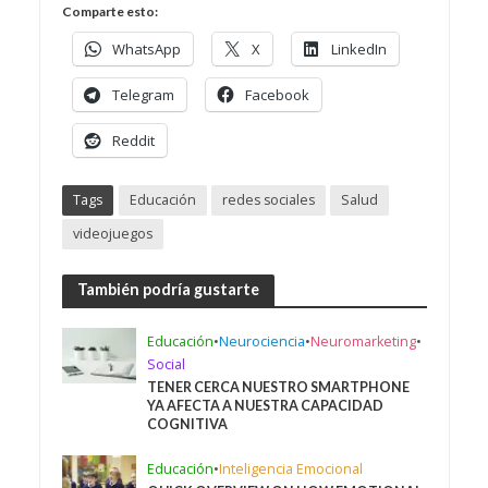
Comparte esto:
WhatsApp
X
LinkedIn
Telegram
Facebook
Reddit
Tags
Educación
redes sociales
Salud
videojuegos
También podría gustarte
Educación
•
Neurociencia
•
Neuromarketing
•
Social
TENER CERCA NUESTRO SMARTPHONE
YA AFECTA A NUESTRA CAPACIDAD
COGNITIVA
Educación
•
Inteligencia Emocional