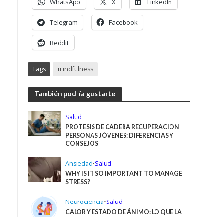
WhatsApp
X
LinkedIn
Telegram
Facebook
Reddit
Tags
mindfulness
También podría gustarte
Salud
PRÓTESIS DE CADERA RECUPERACIÓN
PERSONAS JÓVENES: DIFERENCIAS Y
CONSEJOS
Ansiedad
•
Salud
WHY IS IT SO IMPORTANT TO MANAGE
STRESS?
Neurociencia
•
Salud
CALOR Y ESTADO DE ÁNIMO: LO QUE LA