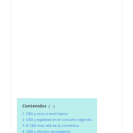
Contenidos
-
1
CBD y usos a nivel tópico
2
CBD y legalidad en el consumo ingerido
3
El CBD más allá de la cosmética
4
CBD y efectos secundarios