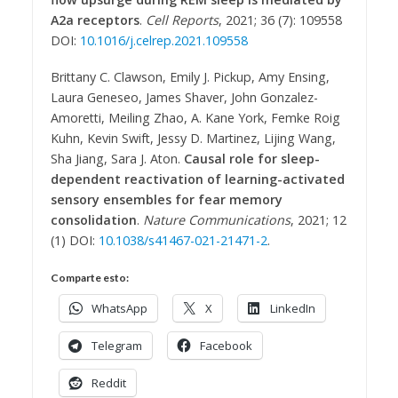
A2a receptors
.
Cell Reports
, 2021; 36 (7): 109558
DOI:
10.1016/j.celrep.2021.109558
Brittany C. Clawson, Emily J. Pickup, Amy Ensing,
Laura Geneseo, James Shaver, John Gonzalez-
Amoretti, Meiling Zhao, A. Kane York, Femke Roig
Kuhn, Kevin Swift, Jessy D. Martinez, Lijing Wang,
Sha Jiang, Sara J. Aton.
Causal role for sleep-
dependent reactivation of learning-activated
sensory ensembles for fear memory
consolidation
.
Nature Communications
, 2021; 12
(1) DOI:
10.1038/s41467-021-21471-2
.
Comparte esto:
WhatsApp
X
LinkedIn
Telegram
Facebook
Reddit