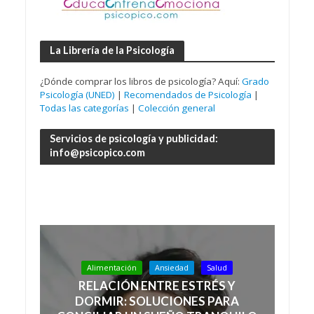
La Librería de la Psicología
¿Dónde comprar los libros de psicología? Aquí:
Grado
Psicología (UNED)
|
Recomendados de Psicología
|
Todas las categorías
|
Colección general
Servicios de psicología y publicidad:
info@psicopico.com
Alimentación
Ansiedad
Salud
RELACIÓN ENTRE ESTRÉS Y
DORMIR: SOLUCIONES PARA