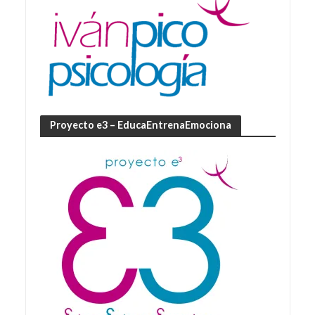
Proyecto e3 – EducaEntrenaEmociona