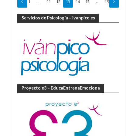
1
…
11
12
13
14
15
…
19
Servicios de Psicología – ivanpico.es
Proyecto e3 – EducaEntrenaEmociona