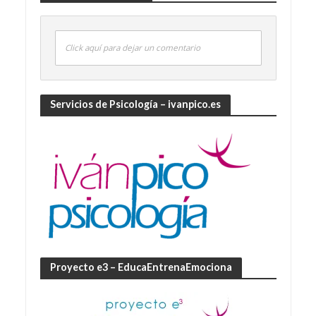
Click aquí para dejar un comentario
Servicios de Psicología – ivanpico.es
Proyecto e3 – EducaEntrenaEmociona