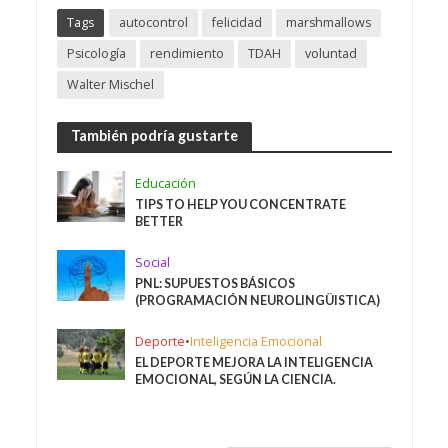
Tags
autocontrol
felicidad
marshmallows
Psicología
rendimiento
TDAH
voluntad
Walter Mischel
También podría gustarte
Educación
TIPS TO HELP YOU CONCENTRATE
BETTER
Social
PNL: SUPUESTOS BÁSICOS
(PROGRAMACIÓN NEUROLINGÜISTICA)
Deporte
•
Inteligencia Emocional
EL DEPORTE MEJORA LA INTELIGENCIA
EMOCIONAL, SEGÚN LA CIENCIA.