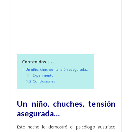
Contenidos
-
1
Un niño, chuches, tensión asegurada…
1.1
Experimento
1.2
Conclusiones
Un niño, chuches, tensión
asegurada…
Este hecho lo demostró el psicólogo austríaco