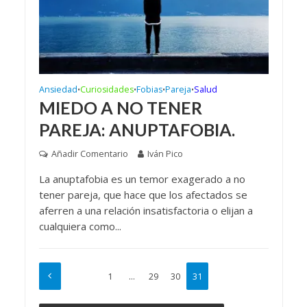
Ansiedad
Curiosidades
Fobias
Pareja
Salud
•
•
•
•
MIEDO A NO TENER
PAREJA: ANUPTAFOBIA.
Añadir Comentario
Iván Pico
La anuptafobia es un temor exagerado a no
tener pareja, que hace que los afectados se
aferren a una relación insatisfactoria o elijan a
cualquiera como...
1
…
29
30
31