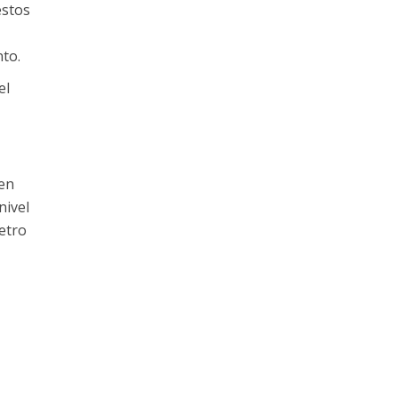
estos
nto.
el
den
nivel
etro