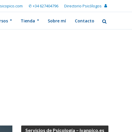
sicopico.com
✆ +34 627404796
Directorio Psicólogos
rsos
Tienda
Sobre mí
Contacto
Servicios de Psicología – ivanpico.es