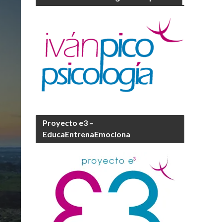
Proyecto e3 –
EducaEntrenaEmociona