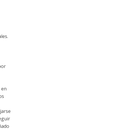
les.
por
e en
os
jarse
eguir
añado