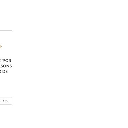
l
•
E ‘POR
EASONS
O DE
CULOS