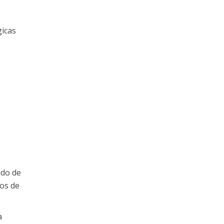
gicas
ado de
nos de
a