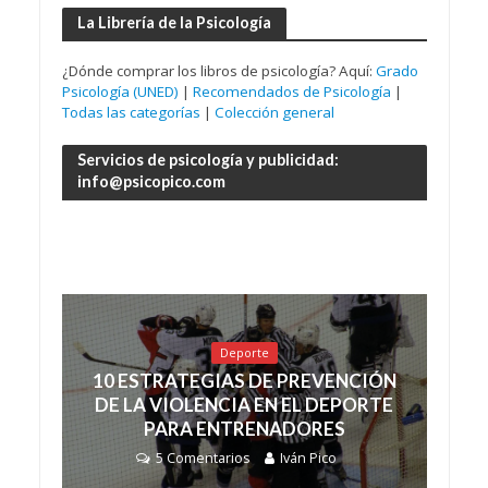
La Librería de la Psicología
¿Dónde comprar los libros de psicología? Aquí:
Grado
Psicología (UNED)
|
Recomendados de Psicología
|
Todas las categorías
|
Colección general
Servicios de psicología y publicidad:
info@psicopico.com
Deporte
10 ESTRATEGIAS DE PREVENCIÓN
DE LA VIOLENCIA EN EL DEPORTE
PARA ENTRENADORES
5 Comentarios
Iván Pico