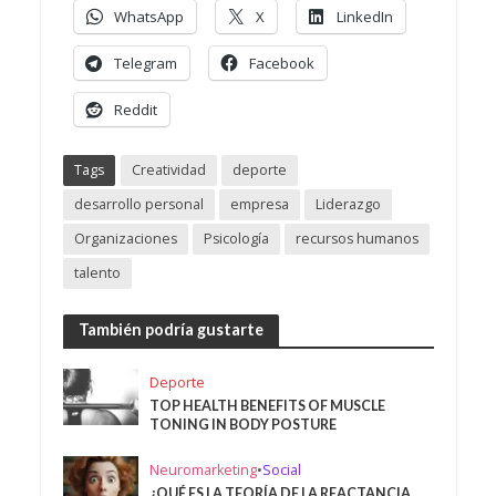
WhatsApp
X
LinkedIn
Telegram
Facebook
Reddit
Tags
Creatividad
deporte
desarrollo personal
empresa
Liderazgo
Organizaciones
Psicología
recursos humanos
talento
También podría gustarte
Deporte
TOP HEALTH BENEFITS OF MUSCLE
TONING IN BODY POSTURE
Neuromarketing
•
Social
¿QUÉ ES LA TEORÍA DE LA REACTANCIA