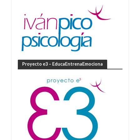
Proyecto e3 – EducaEntrenaEmociona