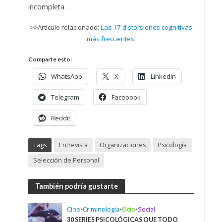
incompleta.
>>Artículo relacionado:
Las 17 distorsiones cognitivas
más frecuentes
.
Comparte esto:
WhatsApp
X
LinkedIn
Telegram
Facebook
Reddit
Tags
Entrevista
Organizaciones
Psicología
Selección de Personal
También podría gustarte
Cine
•
Criminología
•
Ocio
•
Social
30 SERIES PSICOLÓGICAS QUE TODO