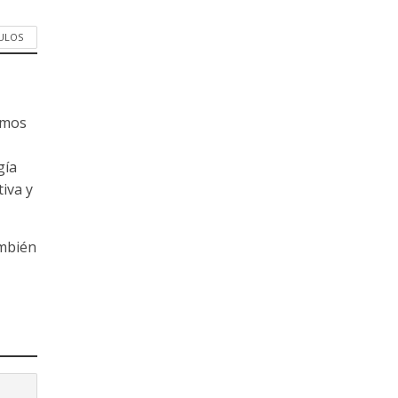
CULOS
amos
gía
tiva y
ambién