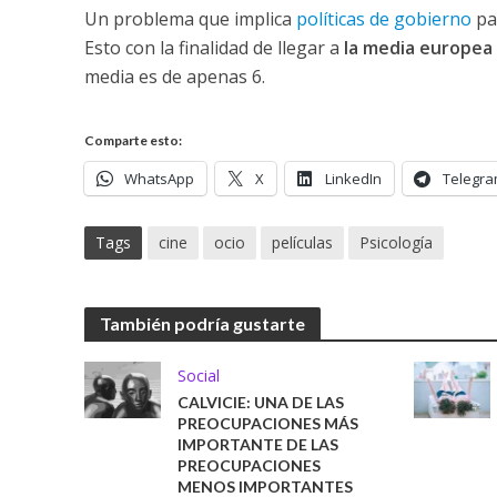
Un problema que implica
políticas de gobierno
pa
Esto con la finalidad de llegar a
la media europea 
media es de apenas 6.
Comparte esto:
WhatsApp
X
LinkedIn
Telegr
Tags
cine
ocio
películas
Psicología
También podría gustarte
Social
CALVICIE: UNA DE LAS
PREOCUPACIONES MÁS
IMPORTANTE DE LAS
PREOCUPACIONES
MENOS IMPORTANTES