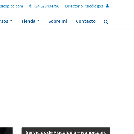
sicopico.com
✆ +34 627404796
Directorio Psicólogos
rsos
Tienda
Sobre mí
Contacto
Servicios de Psicología – ivanpico.es