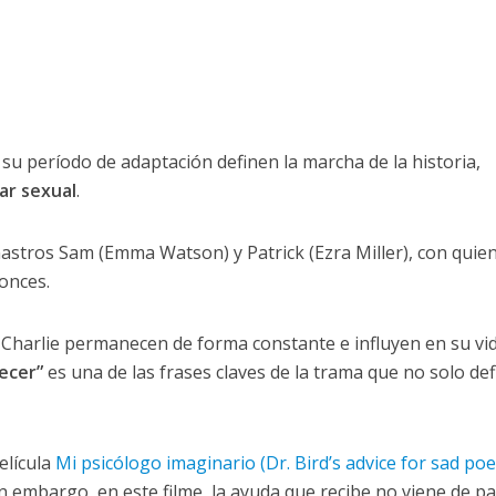
su período de adaptación definen la marcha de la historia,
r sexual
.
astros Sam (Emma Watson) y Patrick (Ezra Miller), con quie
onces.
Charlie permanecen de forma constante e influyen en su vi
ecer”
es una de las frases claves de la trama que no solo def
elícula
Mi psicólogo imaginario (Dr. Bird’s advice for sad poe
in embargo, en este filme, la ayuda que recibe no viene de pa