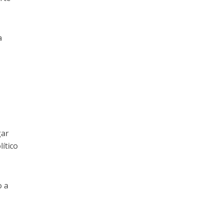
a
gar
ítico
o a