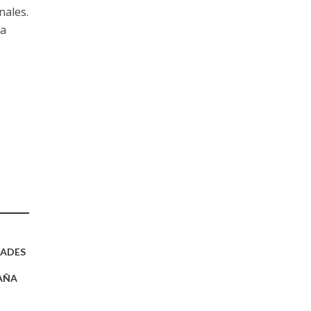
nales.
la
DADES
AÑA