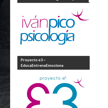
Proyecto e3 –
EducaEntrenaEmociona