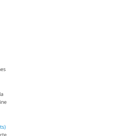
nes
da
ine
ts)
rte