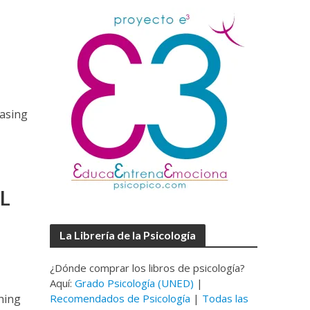
easing
L
La Librería de la Psicología
¿Dónde comprar los libros de psicología?
Aquí:
Grado Psicología (UNED)
|
hing
Recomendados de Psicología
|
Todas las