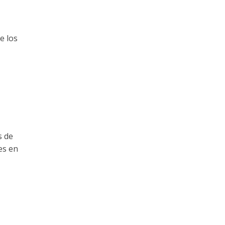
e los
s de
es en