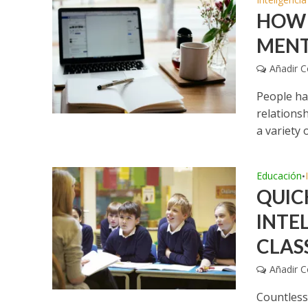
HOW 
MENT
Añadir 
People ha
relationsh
a variety of
Educación
•
QUIC
INTE
CLAS
Añadir 
Countless