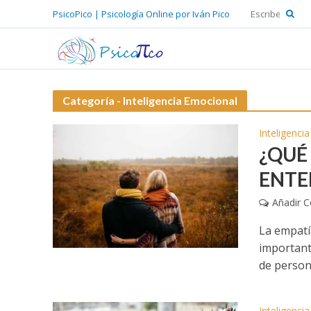
PsicoPico | Psicología Online por Iván Pico
Categoría - Inteligencia Emocional
Inteligenci
¿QUÉ 
ENTE
Añadir 
La empatí
importante
de persona
Inteligenci