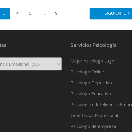
3
4
5
…
9
SIGUIENTE
ías
Servicios Psicología
Mejor psicólogo Lugo
Psicólogo Online
Psicólogo Deportivo
Psicólogo Educativo
Psicología e Inteligencia Emoc
Orientación Profesional
Psicólogo de empresa