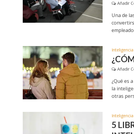
Añadir 
Una de las
convertir
empleados,
Inteligenci
¿CÓM
Añadir 
¿Qué es a
la inteli
otras pers
Inteligenci
5 LIB