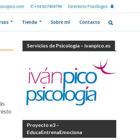
sicopico.com
✆ +34 627404796
Directorio Psicólogos
rsos
Tienda
Sobre mí
Contacto
Servicios de Psicología – ivanpico.es
ás
resto
Proyecto e3 –
EducaEntrenaEmociona