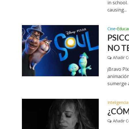
in school
causing...
Cine
Educa
•
PSICO
NO T
Añadir 
¡Bravo Píx
animación 
sumerge al
Inteligenci
¿CÓM
Añadir 