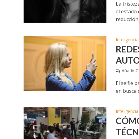
La triste
el estado
reducción.
Inteligenci
REDE
AUTO
Añadir 
El selfie 
en busca d
Inteligenci
CÓMO
TÉCNI