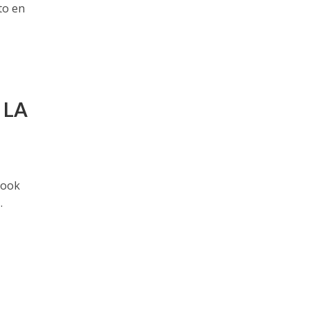
to en
 LA
book
.