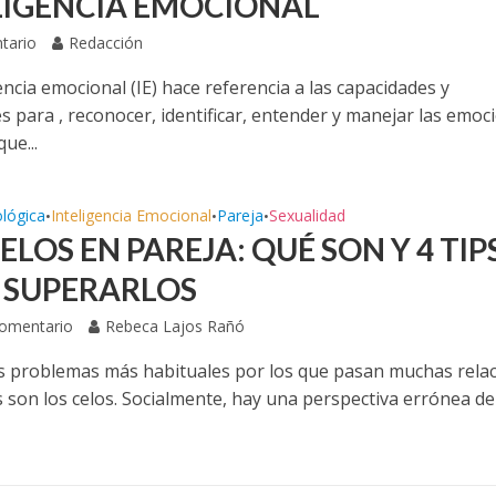
LIGENCIA EMOCIONAL
tario
Redacción
encia emocional (IE) hace referencia a las capacidades y
s para , reconocer, identificar, entender y manejar las emoc
ue...
ológica
Inteligencia Emocional
Pareja
Sexualidad
•
•
•
ELOS EN PAREJA: QUÉ SON Y 4 TIP
 SUPERARLOS
Comentario
Rebeca Lajos Rañó
s problemas más habituales por los que pasan muchas rela
s son los celos. Socialmente, hay una perspectiva errónea d