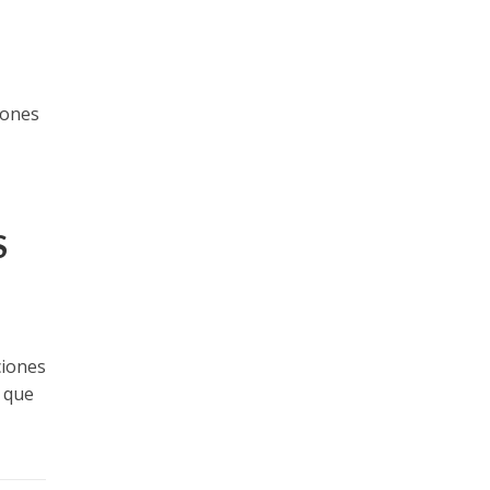
iones
S
ciones
e que