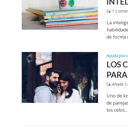
INTE
1 Comen
La intelig
habilidade
de forma q
Ayuda psic
LOS C
PARA
Añadir 
Uno de lo
de pareja
los celos...